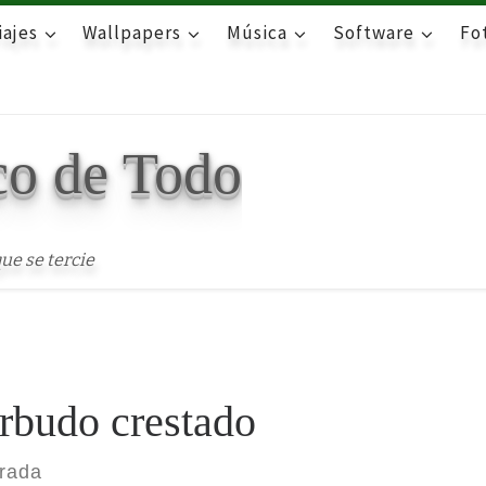
iajes
Wallpapers
Música
Software
Fot
co de Todo
ue se tercie
rbudo crestado
trada