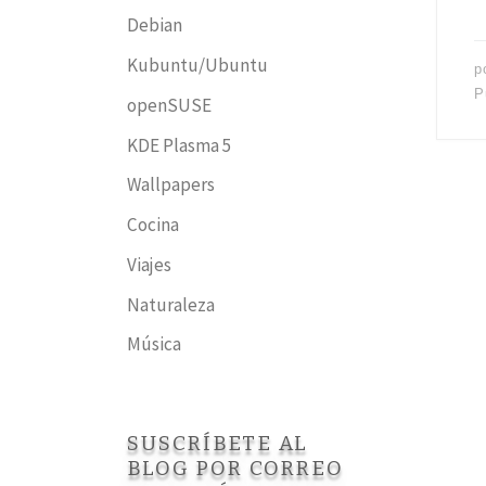
Debian
Kubuntu/Ubuntu
p
P
openSUSE
KDE Plasma 5
Wallpapers
Cocina
Viajes
Naturaleza
Música
SUSCRÍBETE AL
BLOG POR CORREO