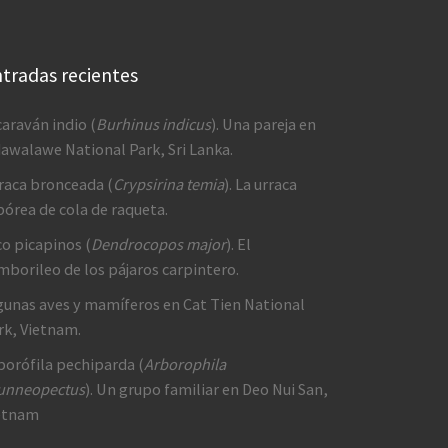
tradas recientes
caraván indio (
Burhinus indicus
). Una pareja en
awalawe National Park, Sri Lanka.
raca bronceada (
Crypsirina temia
). La urraca
bórea de cola de raqueta.
co picapinos (
Dendrocopos major
). El
mborileo de los pájaros carpintero.
gunas aves y mamíferos en Cat Tien National
rk, Vietnam.
borófila pechiparda (
Arborophila
unneopectus
). Un grupo familiar en Deo Nui San,
etnam