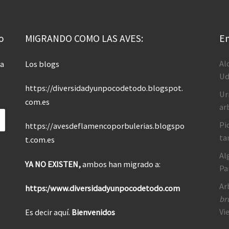
o
MIGRANDO COMO LAS AVES:
En
Al
 a
Los blogs
Ud
https://diversidadyunpocodetodo.blogspot.
Ur
com.es
ar
Pi
https://avesdeflamencoporbulerias.blogspo
ta
t.com.es
Al
YA NO EXISTEN,
ambos han migrado a:
Pa
Ar
https:/www.diversidadyunpocodetodo.com
br
Vi
Es decir aquí.
Bienvenidos