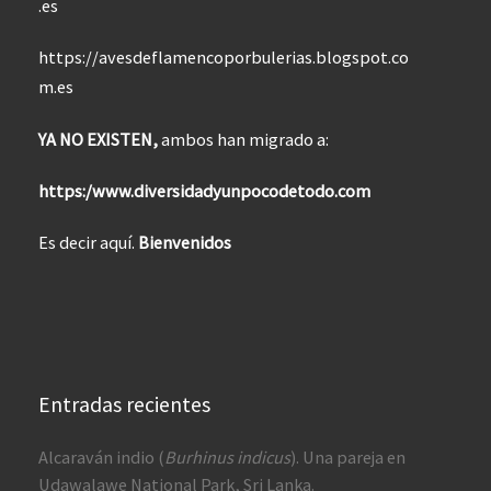
.es
https://avesdeflamencoporbulerias.blogspot.co
m.es
YA NO EXISTEN,
ambos han migrado a:
https:/www.diversidadyunpocodetodo.com
Es decir aquí.
Bienvenidos
Entradas recientes
Alcaraván indio (
Burhinus indicus
). Una pareja en
Udawalawe National Park, Sri Lanka.