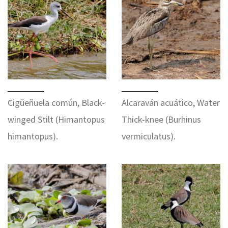
Cigüeñuela común, Black-
Alcaraván acuático, Water
winged Stilt (Himantopus
Thick-knee (Burhinus
himantopus).
vermiculatus).