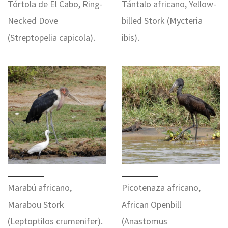
Tórtola de El Cabo, Ring-
Tántalo africano, Yellow-
Necked Dove
billed Stork (Mycteria
(Streptopelia capicola).
ibis).
Marabú africano,
Picotenaza africano,
Marabou Stork
African Openbill
(Leptoptilos crumenifer).
(Anastomus