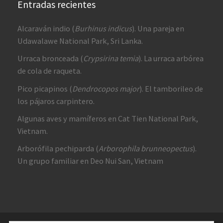
Entradas recientes
Alcaraván indio (
Burhinus indicus
). Una pareja en
Udawalawe National Park, Sri Lanka.
Urraca bronceada (
Crypsirina temia
). La urraca arbórea
de cola de raqueta.
Pico picapinos (
Dendrocopos major
). El tamborileo de
los pájaros carpintero.
Algunas aves y mamíferos en Cat Tien National Park,
Vietnam.
Arborófila pechiparda (
Arborophila brunneopectus
).
Un grupo familiar en Deo Nui San, Vietnam