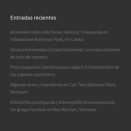
Entradas recientes
Alcaraván indio (
Burhinus indicus
). Una pareja en
Udawalawe National Park, Sri Lanka.
Urraca bronceada (
Crypsirina temia
). La urraca arbórea
de cola de raqueta.
Pico picapinos (
Dendrocopos major
). El tamborileo de
los pájaros carpintero.
Algunas aves y mamíferos en Cat Tien National Park,
Vietnam.
Arborófila pechiparda (
Arborophila brunneopectus
).
Un grupo familiar en Deo Nui San, Vietnam