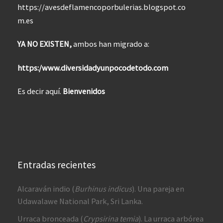
https://avesdeflamencoporbulerias.blogspot.co
m.es
YA NO EXISTEN,
ambos han migrado a:
https:/www.diversidadyunpocodetodo.com
Es decir aquí.
Bienvenidos
Entradas recientes
Alcaraván indio (
Burhinus indicus
). Una pareja en
Udawalawe National Park, Sri Lanka.
Urraca bronceada (
Crypsirina temia
). La urraca arbórea