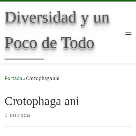
Skip to content
Diversidad y un
Poco de Todo
Me
Portada
»
Crotophaga ani
Crotophaga ani
1 entrada