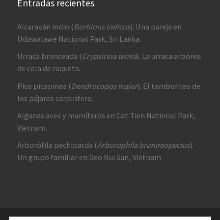
Entradas recientes
Alcaraván indio (
Burhinus indicus
). Una pareja en
Udawalawe National Park, Sri Lanka.
Urraca bronceada (
Crypsirina temia
). La urraca arbórea
de cola de raqueta.
Pico picapinos (
Dendrocopos major
). El tamborileo de
los pájaros carpintero.
Algunas aves y mamíferos en Cat Tien National Park,
Vietnam.
Arborófila pechiparda (
Arborophila brunneopectus
).
Un grupo familiar en Deo Nui San, Vietnam