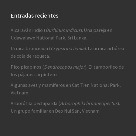
Entradas recientes
Alcaraván indio (
Burhinus indicus
). Una pareja en
Udawalawe National Park, Sri Lanka.
Urraca bronceada (
Crypsirina temia
). La urraca arbórea
de cola de raqueta.
Pico picapinos (
Dendrocopos major
). El tamborileo de
los pájaros carpintero.
Algunas aves y mamíferos en Cat Tien National Park,
Vietnam.
Arborófila pechiparda (
Arborophila brunneopectus
).
Un grupo familiar en Deo Nui San, Vietnam