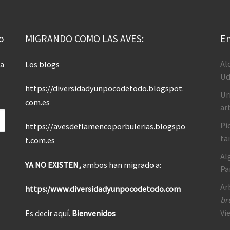
o
MIGRANDO COMO LAS AVES:
En
Al
 a
Los blogs
Ud
https://diversidadyunpocodetodo.blogspot.
Ur
com.es
ar
Pi
https://avesdeflamencoporbulerias.blogspo
ta
t.com.es
Al
YA NO EXISTEN,
ambos han migrado a:
Pa
Ar
https:/www.diversidadyunpocodetodo.com
br
Vi
Es decir aquí.
Bienvenidos