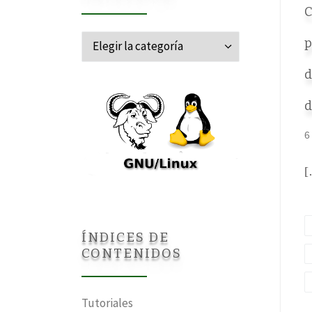
C
Categorías
p
d
d
6
[
ÍNDICES DE
CONTENIDOS
Tutoriales