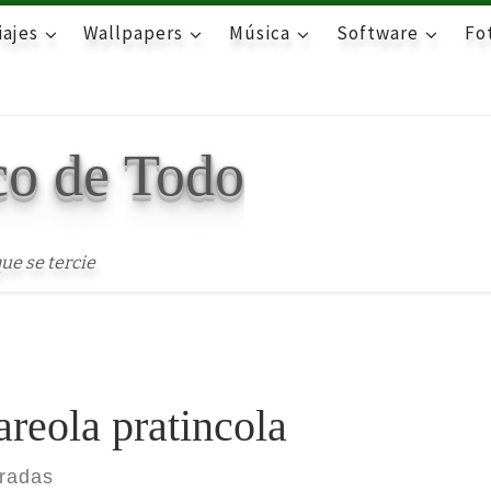
iajes
Wallpapers
Música
Software
Fot
co de Todo
ue se tercie
areola pratincola
tradas