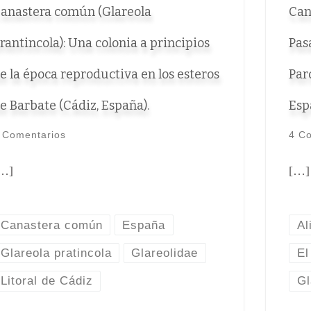
anastera común (Glareola
Can
rantincola): Una colonia a principios
Pas
e la época reproductiva en los esteros
Par
e Barbate (Cádiz, España).
Esp
 Comentarios
4 C
…]
[…]
Canastera común
España
Al
Glareola pratincola
Glareolidae
El
Litoral de Cádiz
Gl