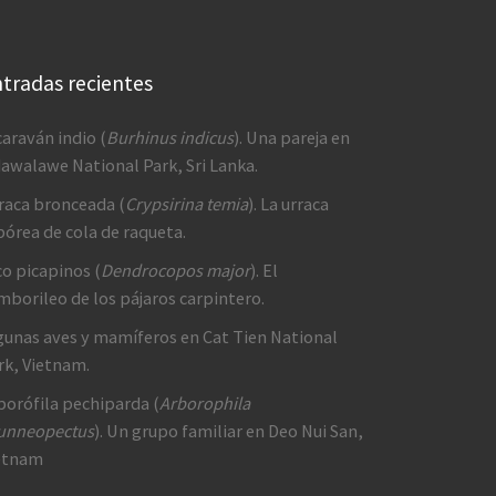
tradas recientes
caraván indio (
Burhinus indicus
). Una pareja en
awalawe National Park, Sri Lanka.
raca bronceada (
Crypsirina temia
). La urraca
bórea de cola de raqueta.
co picapinos (
Dendrocopos major
). El
mborileo de los pájaros carpintero.
gunas aves y mamíferos en Cat Tien National
rk, Vietnam.
borófila pechiparda (
Arborophila
unneopectus
). Un grupo familiar en Deo Nui San,
etnam