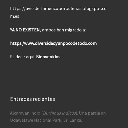
https://avesdeflamencoporbulerias.blogspot.co
m.es
YA NO EXISTEN,
ambos han migrado a:
https:/www.diversidadyunpocodetodo.com
Es decir aquí.
Bienvenidos
Entradas recientes
Alcaraván indio (
Burhinus indicus
). Una pareja en
Udawalawe National Park, Sri Lanka.