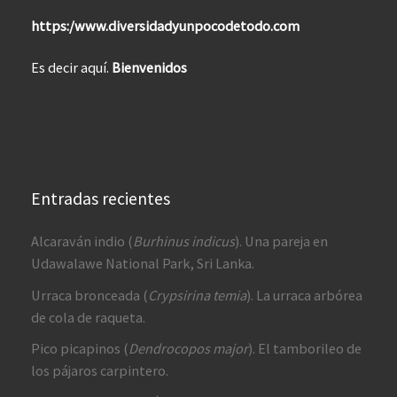
https:/www.diversidadyunpocodetodo.com
Es decir aquí.
Bienvenidos
Entradas recientes
Alcaraván indio (
Burhinus indicus
). Una pareja en
Udawalawe National Park, Sri Lanka.
Urraca bronceada (
Crypsirina temia
). La urraca arbórea
de cola de raqueta.
Pico picapinos (
Dendrocopos major
). El tamborileo de
los pájaros carpintero.