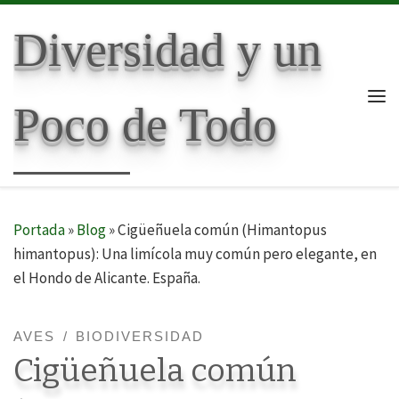
Skip to content
Diversidad y un
Poco de Todo
Me
Portada
»
Blog
»
Cigüeñuela común (Himantopus
himantopus): Una limícola muy común pero elegante, en
el Hondo de Alicante. España.
AVES
BIODIVERSIDAD
Cigüeñuela común