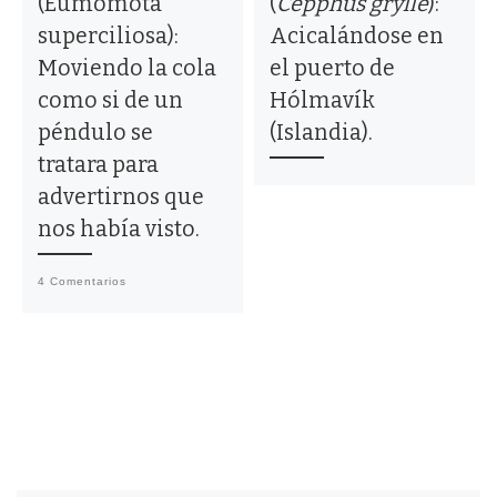
(Eumomota
(
Cepphus grylle
):
superciliosa):
Acicalándose en
Moviendo la cola
el puerto de
como si de un
Hólmavík
péndulo se
(Islandia).
tratara para
advertirnos que
nos había visto.
4 Comentarios