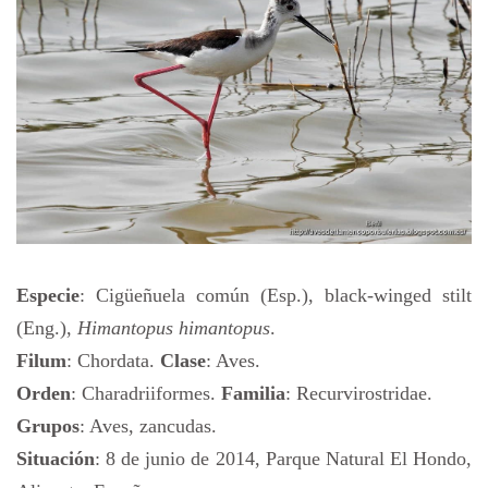
Especie
: Cigüeñuela común (Esp.), black-winged stilt
(Eng.),
Himantopus himantopus
.
Filum
: Chordata.
Clase
: Aves.
Orden
: Charadriiformes.
Familia
: Recurvirostridae.
Grupos
: Aves, zancudas.
Situación
: 8 de junio de 2014, Parque Natural El Hondo,