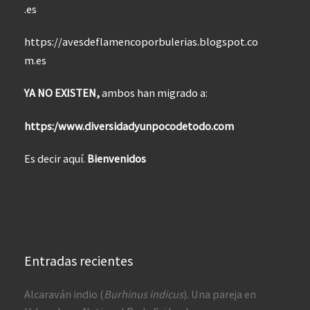
.es
https://avesdeflamencoporbulerias.blogspot.co
m.es
YA NO EXISTEN,
ambos han migrado a:
https:/www.diversidadyunpocodetodo.com
Es decir aquí.
Bienvenidos
Entradas recientes
Alcaraván indio (
Burhinus indicus
). Una pareja en