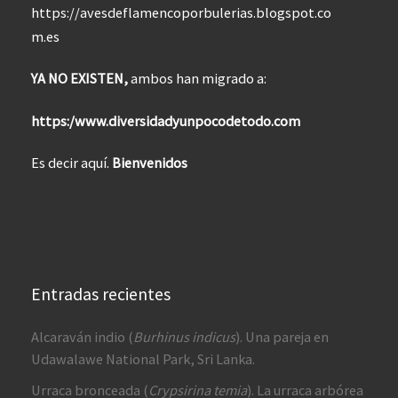
https://avesdeflamencoporbulerias.blogspot.co
m.es
YA NO EXISTEN,
ambos han migrado a:
https:/www.diversidadyunpocodetodo.com
Es decir aquí.
Bienvenidos
Entradas recientes
Alcaraván indio (
Burhinus indicus
). Una pareja en
Udawalawe National Park, Sri Lanka.
Urraca bronceada (
Crypsirina temia
). La urraca arbórea