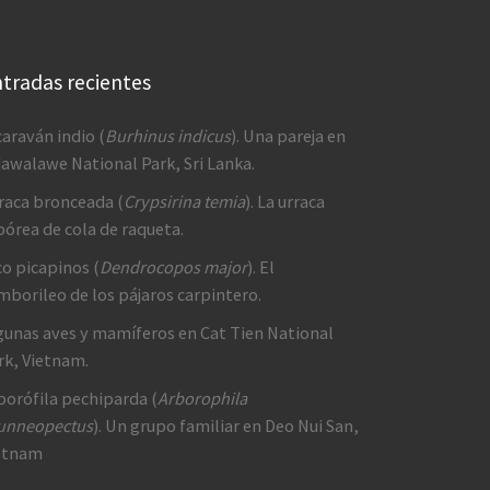
tradas recientes
caraván indio (
Burhinus indicus
). Una pareja en
awalawe National Park, Sri Lanka.
raca bronceada (
Crypsirina temia
). La urraca
bórea de cola de raqueta.
co picapinos (
Dendrocopos major
). El
mborileo de los pájaros carpintero.
gunas aves y mamíferos en Cat Tien National
rk, Vietnam.
borófila pechiparda (
Arborophila
unneopectus
). Un grupo familiar en Deo Nui San,
etnam