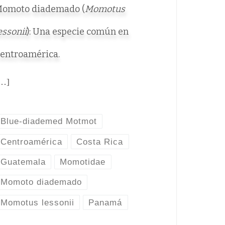
omoto diademado (
Momotus
essonii
): Una especie común en
entroamérica.
…]
Blue-diademed Motmot
Centroamérica
Costa Rica
Guatemala
Momotidae
Momoto diademado
Momotus lessonii
Panamá