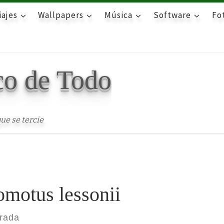
iajes
Wallpapers
Música
Software
Fot
co de Todo
ue se tercie
motus lessonii
trada