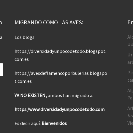
o
MIGRANDO COMO LAS AVES:
En
Al
 a
Los blogs
Ud
https://diversidadyunpocodetodo.blogspot.
Ur
com.es
ar
Pi
https://avesdeflamencoporbulerias.blogspo
ta
t.com.es
Al
YA NO EXISTEN,
ambos han migrado a:
Pa
Ar
https:/www.diversidadyunpocodetodo.com
br
Vi
Es decir aquí.
Bienvenidos