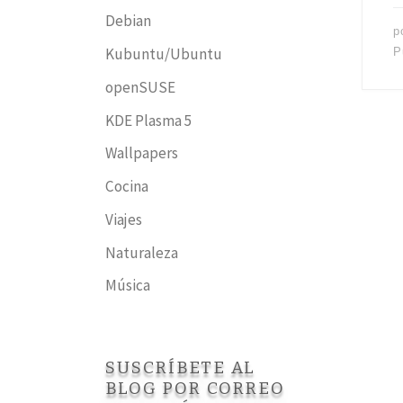
Debian
p
Kubuntu/Ubuntu
P
openSUSE
KDE Plasma 5
Wallpapers
Cocina
Viajes
Naturaleza
Música
SUSCRÍBETE AL
BLOG POR CORREO