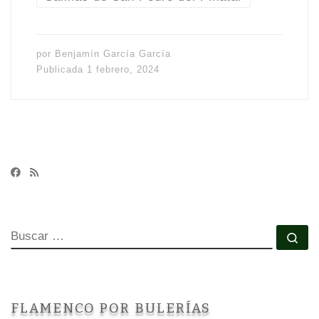
por
Benjamín García García
Publicada
1 febrero, 2024
BUSCAR
Bu
FLAMENCO POR BULERÍAS