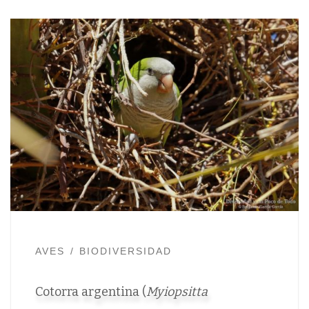
AVES
BIODIVERSIDAD
Cotorra argentina (
Myiopsitta