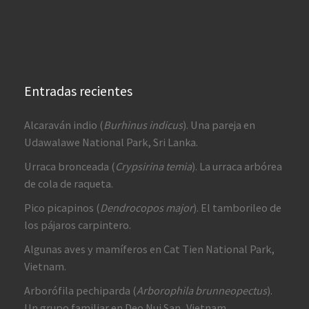
Entradas recientes
Alcaraván indio (
Burhinus indicus
). Una pareja en
Udawalawe National Park, Sri Lanka.
Urraca bronceada (
Crypsirina temia
). La urraca arbórea
de cola de raqueta.
Pico picapinos (
Dendrocopos major
). El tamborileo de
los pájaros carpintero.
Algunas aves y mamíferos en Cat Tien National Park,
Vietnam.
Arborófila pechiparda (
Arborophila brunneopectus
).
Un grupo familiar en Deo Nui San, Vietnam