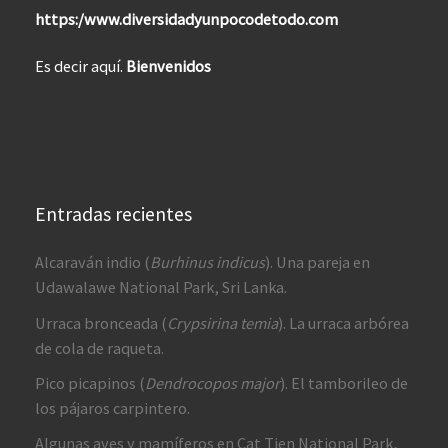
https:/www.diversidadyunpocodetodo.com
Es decir aquí.
Bienvenidos
Entradas recientes
Alcaraván indio (
Burhinus indicus
). Una pareja en
Udawalawe National Park, Sri Lanka.
Urraca bronceada (
Crypsirina temia
). La urraca arbórea
de cola de raqueta.
Pico picapinos (
Dendrocopos major
). El tamborileo de
los pájaros carpintero.
Algunas aves y mamíferos en Cat Tien National Park,