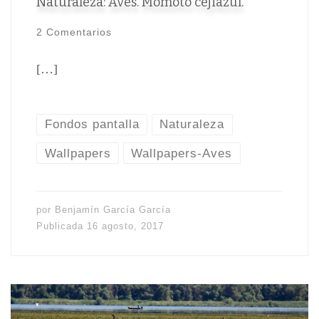
Naturaleza: Aves. Momoto cejiazul.
2 Comentarios
[…]
Fondos pantalla
Naturaleza
Wallpapers
Wallpapers-Aves
por
Benjamín García García
Publicada
16 agosto, 2017