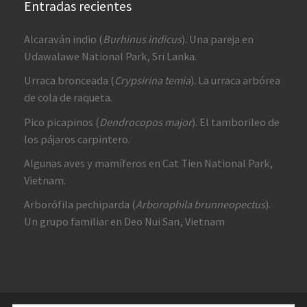
Entradas recientes
Alcaraván indio (
Burhinus indicus
). Una pareja en
Udawalawe National Park, Sri Lanka.
Urraca bronceada (
Crypsirina temia
). La urraca arbórea
de cola de raqueta.
Pico picapinos (
Dendrocopos major
). El tamborileo de
los pájaros carpintero.
Algunas aves y mamíferos en Cat Tien National Park,
Vietnam.
Arborófila pechiparda (
Arborophila brunneopectus
).
Un grupo familiar en Deo Nui San, Vietnam