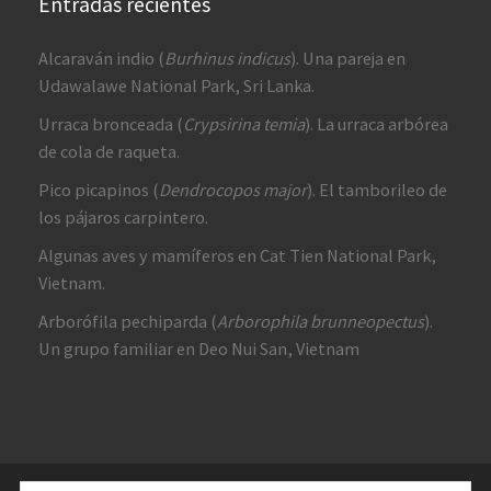
Entradas recientes
Alcaraván indio (
Burhinus indicus
). Una pareja en
Udawalawe National Park, Sri Lanka.
Urraca bronceada (
Crypsirina temia
). La urraca arbórea
de cola de raqueta.
Pico picapinos (
Dendrocopos major
). El tamborileo de
los pájaros carpintero.
Algunas aves y mamíferos en Cat Tien National Park,
Vietnam.
Arborófila pechiparda (
Arborophila brunneopectus
).
Un grupo familiar en Deo Nui San, Vietnam