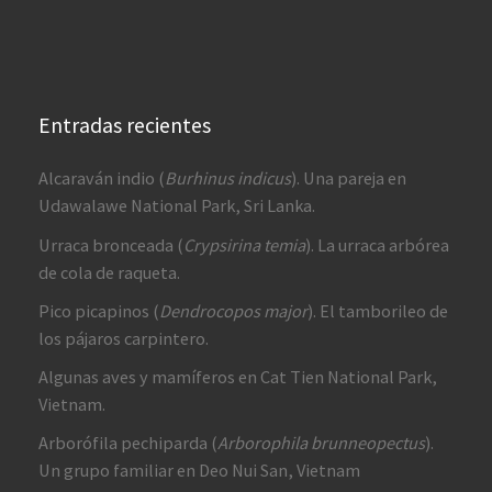
Entradas recientes
Alcaraván indio (
Burhinus indicus
). Una pareja en
Udawalawe National Park, Sri Lanka.
Urraca bronceada (
Crypsirina temia
). La urraca arbórea
de cola de raqueta.
Pico picapinos (
Dendrocopos major
). El tamborileo de
los pájaros carpintero.
Algunas aves y mamíferos en Cat Tien National Park,
Vietnam.
Arborófila pechiparda (
Arborophila brunneopectus
).
Un grupo familiar en Deo Nui San, Vietnam