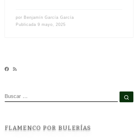
por
Benjamín García García
Publicada
9 mayo, 2025
BUSCAR
Bu
FLAMENCO POR BULERÍAS