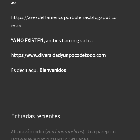
.es
https://avesdeflamencoporbulerias.blogspot.co
m.es
YA NO EXISTEN,
ambos han migrado a:
https:/www.diversidadyunpocodetodo.com
Es decir aquí.
Bienvenidos
Entradas recientes
Alcaraván indio (
Burhinus indicus
). Una pareja en
Udawalawe National Park, Sri Lanka.