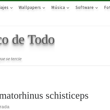
iajes
Wallpapers
Música
Software
Fot
co de Todo
ue se tercie
matorhinus schisticeps
trada