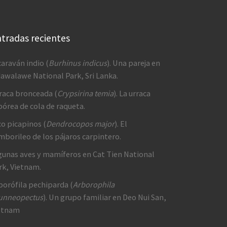
tradas recientes
caraván indio (
Burhinus indicus
). Una pareja en
awalawe National Park, Sri Lanka.
raca bronceada (
Crypsirina temia
). La urraca
bórea de cola de raqueta.
co picapinos (
Dendrocopos major
). El
mborileo de los pájaros carpintero.
gunas aves y mamíferos en Cat Tien National
rk, Vietnam.
borófila pechiparda (
Arborophila
unneopectus
). Un grupo familiar en Deo Nui San,
etnam