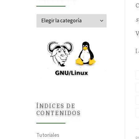
C
Categorías
s
V
[
ÍNDICES DE
CONTENIDOS
Tutoriales
p