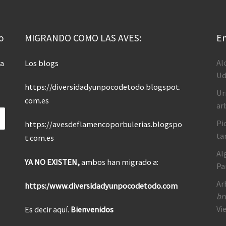
o
MIGRANDO COMO LAS AVES:
En
Al
 a
Los blogs
Ud
https://diversidadyunpocodetodo.blogspot.
Ur
com.es
ar
Pi
https://avesdeflamencoporbulerias.blogspo
ta
t.com.es
Al
YA NO EXISTEN,
ambos han migrado a:
Pa
Ar
https:/www.diversidadyunpocodetodo.com
br
Vi
Es decir aquí.
Bienvenidos