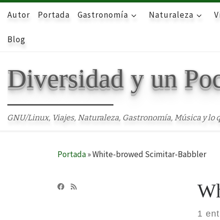
Autor
Skip to content
Portada
Gastronomía
Naturaleza
V
Blog
Diversidad y un Po
GNU/Linux, Viajes, Naturaleza, Gastronomía, Música y lo q
Portada
»
White-browed Scimitar-Babbler
Wh
1 en