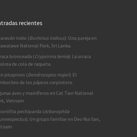
tradas recientes
caraván indio (
Burhinus indicus
). Una pareja en
awalawe National Park, Sri Lanka.
raca bronceada (
Crypsirina temia
). La urraca
bórea de cola de raqueta.
co picapinos (
Dendrocopos major
). El
mborileo de los pájaros carpintero.
gunas aves y mamíferos en Cat Tien National
rk, Vietnam.
borófila pechiparda (
Arborophila
unneopectus
). Un grupo familiar en Deo Nui San,
etnam