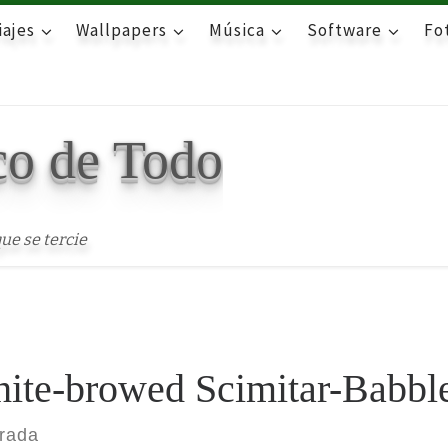
iajes
Wallpapers
Música
Software
Fot
co de Todo
ue se tercie
ite-browed Scimitar-Babbl
trada