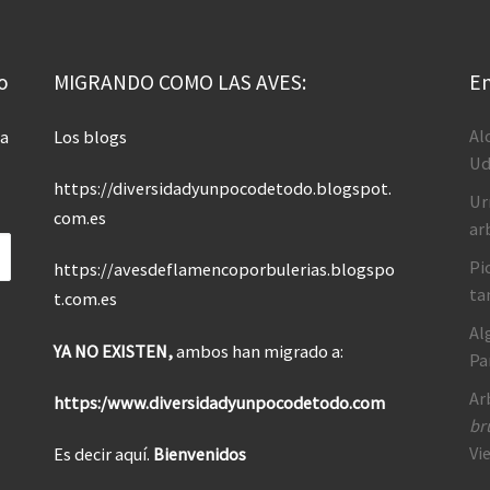
o
MIGRANDO COMO LAS AVES:
En
Al
 a
Los blogs
Ud
https://diversidadyunpocodetodo.blogspot.
Ur
com.es
ar
Pi
https://avesdeflamencoporbulerias.blogspo
ta
t.com.es
Al
YA NO EXISTEN,
ambos han migrado a:
Pa
Ar
https:/www.diversidadyunpocodetodo.com
br
Vi
Es decir aquí.
Bienvenidos