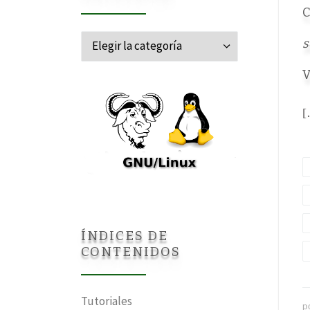
C
Categorías
s
V
[
ÍNDICES DE
CONTENIDOS
Tutoriales
p