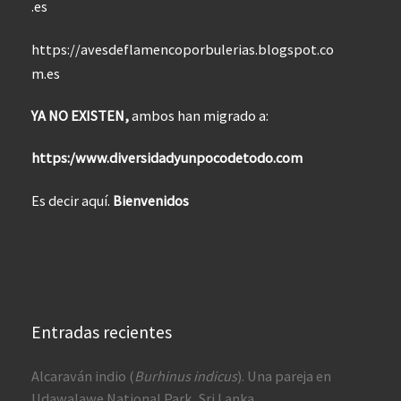
.es
https://avesdeflamencoporbulerias.blogspot.co
m.es
YA NO EXISTEN,
ambos han migrado a:
https:/www.diversidadyunpocodetodo.com
Es decir aquí.
Bienvenidos
Entradas recientes
Alcaraván indio (
Burhinus indicus
). Una pareja en
Udawalawe National Park, Sri Lanka.