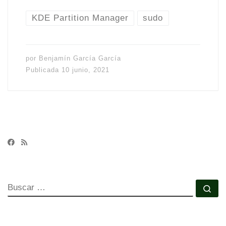
KDE Partition Manager
sudo
por
Benjamín García García
Publicada
10 junio, 2021
BUSCAR
Bu