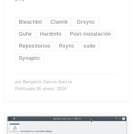
Bleachbit
Clamtk
Grsync
Gufw
Hardinfo
Post-Instalación
Repositorios
Rsync
sudo
Synaptic
por
Benjamín García García
Publicada
26 enero, 2024