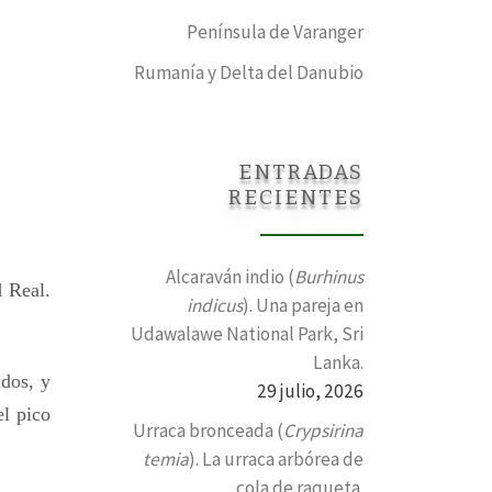
Península de Varanger
Rumanía y Delta del Danubio
ENTRADAS
RECIENTES
Alcaraván indio (
Burhinus
 Real.
indicus
). Una pareja en
Udawalawe National Park, Sri
Lanka.
ados, y
29 julio, 2026
el pico
Urraca bronceada (
Crypsirina
temia
). La urraca arbórea de
cola de raqueta.