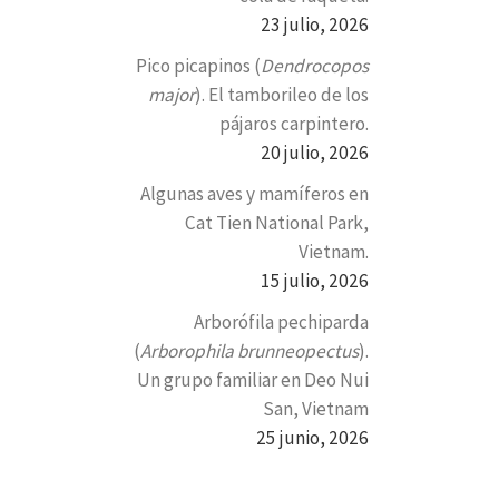
23 julio, 2026
Pico picapinos (
Dendrocopos
major
). El tamborileo de los
pájaros carpintero.
20 julio, 2026
Algunas aves y mamíferos en
Cat Tien National Park,
Vietnam.
15 julio, 2026
Arborófila pechiparda
(
Arborophila brunneopectus
).
Un grupo familiar en Deo Nui
San, Vietnam
25 junio, 2026