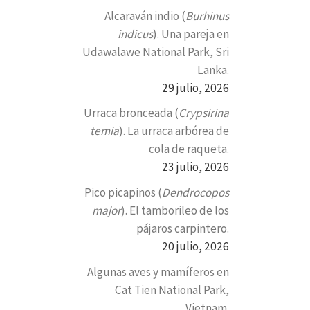
Alcaraván indio (
Burhinus
indicus
). Una pareja en
Udawalawe National Park, Sri
Lanka.
29 julio, 2026
Urraca bronceada (
Crypsirina
temia
). La urraca arbórea de
cola de raqueta.
23 julio, 2026
Pico picapinos (
Dendrocopos
major
). El tamborileo de los
pájaros carpintero.
20 julio, 2026
Algunas aves y mamíferos en
Cat Tien National Park,
Vietnam.