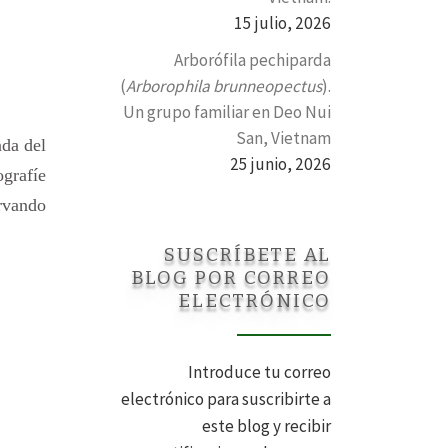
15 julio, 2026
Arborófila pechiparda
(
Arborophila brunneopectus
).
Un grupo familiar en Deo Nui
San, Vietnam
ada del
25 junio, 2026
grafíe
rvando
SUSCRÍBETE AL
BLOG POR CORREO
ELECTRÓNICO
Introduce tu correo
electrónico para suscribirte a
este blog y recibir