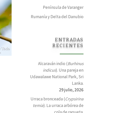
Península de Varanger
Rumanía y Delta del Danubio
ENTRADAS
RECIENTES
Alcaraván indio (
Burhinus
indicus
). Una pareja en
Udawalawe National Park, Sri
Lanka.
29 julio, 2026
Urraca bronceada (
Crypsirina
temia
). La urraca arbórea de
cola de raqueta.