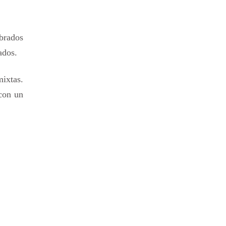
brados
ados.
mixtas.
 con un