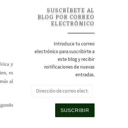
SUSCRÍBETE AL
BLOG POR CORREO
ELECTRÓNICO
Introduce tu correo
electrónico para suscribirte a
este blog y recibir
érica y
notificaciones de nuevas
ien, es
entradas.
 más al
Dirección de 
egundo
SUSCRIBIR