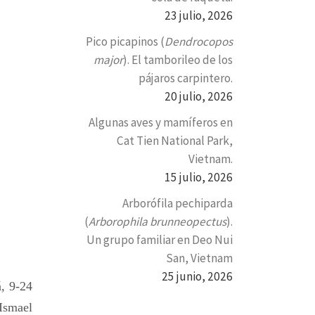
23 julio, 2026
Pico picapinos (
Dendrocopos
major
). El tamborileo de los
pájaros carpintero.
20 julio, 2026
Algunas aves y mamíferos en
Cat Tien National Park,
Vietnam.
15 julio, 2026
Arborófila pechiparda
(
Arborophila brunneopectus
).
Un grupo familiar en Deo Nui
San, Vietnam
25 junio, 2026
, 9-24
Ismael