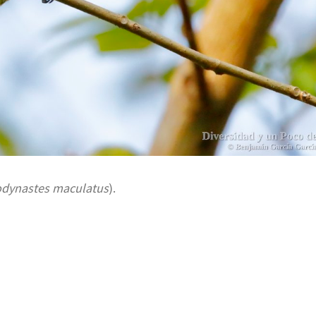
odynastes maculatus
).