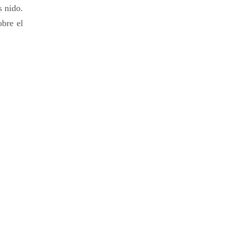
s nido.
obre el