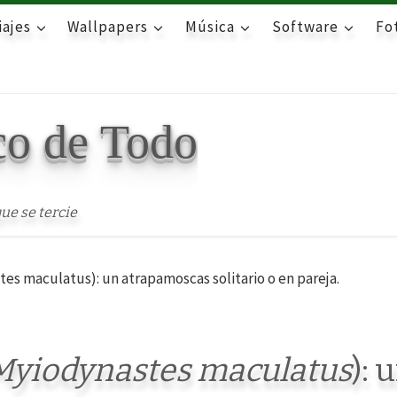
iajes
Wallpapers
Música
Software
Fot
co de Todo
ue se tercie
es maculatus): un atrapamoscas solitario o en pareja.
Myiodynastes maculatus
): 