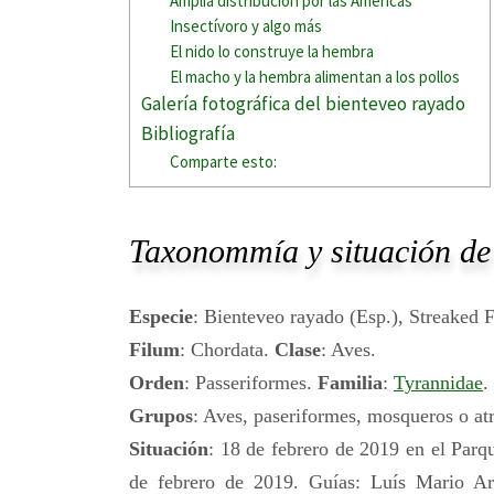
Amplia distribución por las Américas
Insectívoro y algo más
El nido lo construye la hembra
El macho y la hembra alimentan a los pollos
Galería fotográfica del bienteveo rayado
Bibliografía
Comparte esto:
Taxonommía y situación de 
Especie
: Bienteveo rayado (Esp.), Streaked 
Filum
: Chordata.
Clase
: Aves.
Orden
: Passeriformes.
Familia
:
Tyrannidae
.
Grupos
: Aves, paseriformes, mosqueros o a
Situación
: 18 de febrero de 2019 en el Par
de febrero de 2019. Guías: Luís Mario Ar