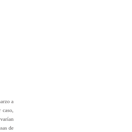
marzo a
 caso,
 varían
asas de