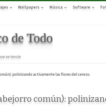
iajes
Wallpapers
Música
Software
Fot
co de Todo
ue se tercie
omún): polinizando activamente las flores del cerezo.
abejorro común): poliniza