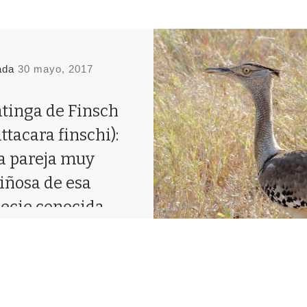
cada
30 mayo, 2017
tinga de Finsch
ittacara finschi):
a pareja muy
iñosa de esa
ecie conocida
mbién como perico
ntirrojo por
ones obvias.