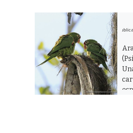
Publi
Ara
(Ps
Un
car
esp
ta
fre
raz