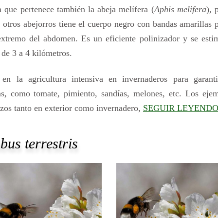
a que pertenece también la abeja melífera (
Aphis melifera
), 
tros abejorros tiene el cuerpo negro con bandas amarillas 
 extremo del abdomen. Es un eficiente polinizador y se est
 de 3 a 4 kilómetros.
en la agricultura intensiva en invernaderos para garanti
las, como tomate, pimiento, sandías, melones, etc. Los eje
ezos tanto en exterior como invernadero,
SEGUIR LEYEND
us terrestris