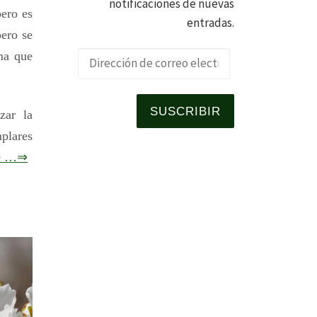
notificaciones de nuevas
pero es
entradas.
pero se
ima que
Dirección de 
SUSCRIBIR
zar la
mplares
O …⇒