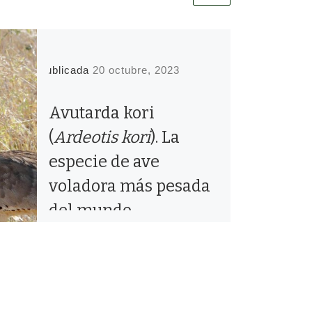
Publicada
20 octubre, 2023
Avutarda kori
(
Ardeotis kori
). La
especie de ave
voladora más pesada
del mundo.
2 Comentarios
Taxonomía y situación de las
fotografías Algo sobre la