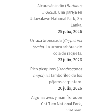
Alcaraván indio (
Burhinus
indicus
). Una pareja en
Udawalawe National Park, Sri
Lanka.
29 julio, 2026
Urraca bronceada (
Crypsirina
temia
). La urraca arbórea de
cola de raqueta.
23 julio, 2026
Pico picapinos (
Dendrocopos
major
). El tamborileo de los
pájaros carpintero.
20 julio, 2026
Algunas aves y mamíferos en
Cat Tien National Park,
Vietnam.