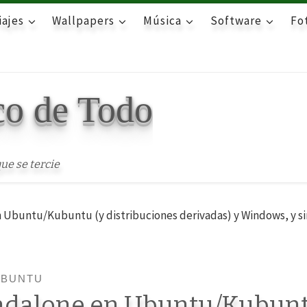
iajes
Wallpapers
Música
Software
Fot
co de Todo
ue se tercie
n Ubuntu/Kubuntu (y distribuciones derivadas) y Windows, y s
UBUNTU
andalone en Ubuntu/Kubun