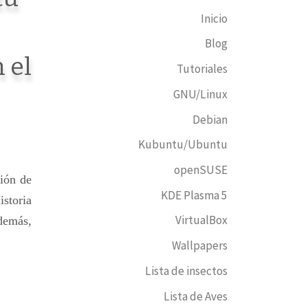
Inicio
Blog
 el
Tutoriales
GNU/Linux
Debian
Kubuntu/Ubuntu
openSUSE
tión de
KDE Plasma 5
istoria
VirtualBox
demás,
Wallpapers
Lista de insectos
Lista de Aves