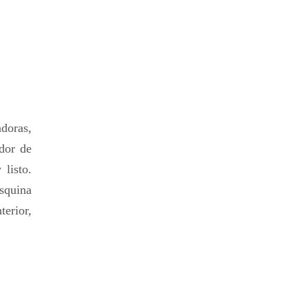
adoras,
idor de
listo.
squina
erior,