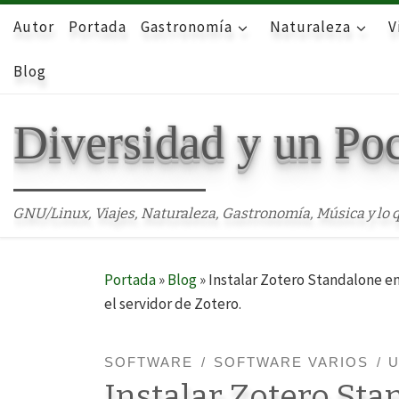
Autor
Skip to content
Portada
Gastronomía
Naturaleza
V
Blog
Diversidad y un Po
GNU/Linux, Viajes, Naturaleza, Gastronomía, Música y lo q
Portada
»
Blog
»
Instalar Zotero Standalone e
el servidor de Zotero.
SOFTWARE
SOFTWARE VARIOS
Instalar Zotero St