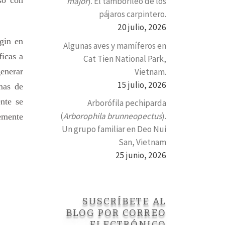
major
). El tamborileo de los
pájaros carpintero.
20 julio, 2026
gin en
Algunas aves y mamíferos en
ficas a
Cat Tien National Park,
Vietnam.
generar
15 julio, 2026
mas de
nte se
Arborófila pechiparda
(
Arborophila brunneopectus
).
lemente
Un grupo familiar en Deo Nui
San, Vietnam
25 junio, 2026
SUSCRÍBETE AL
BLOG POR CORREO
ELECTRÓNICO