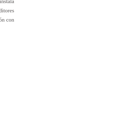
nstala
ditores
ión con