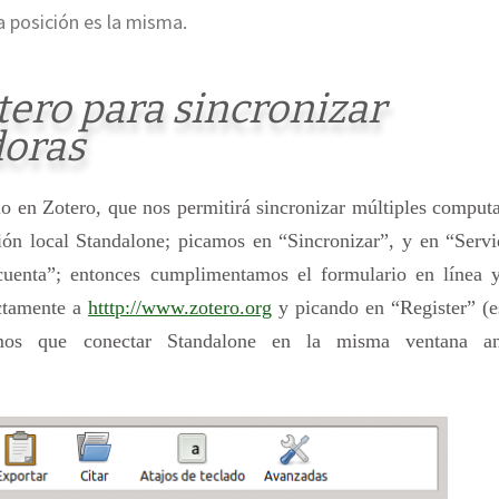
a posición es la misma.
tero para sincronizar
doras
rio en Zotero, que nos permitirá sincronizar múltiples comput
ión local Standalone; picamos en “Sincronizar”, y en “Serv
uenta”; entonces cumplimentamos el formulario en línea y 
ectamente a
htttp://www.zotero.org
y picando en “Register” (e
amos que conectar Standalone en la misma ventana ant