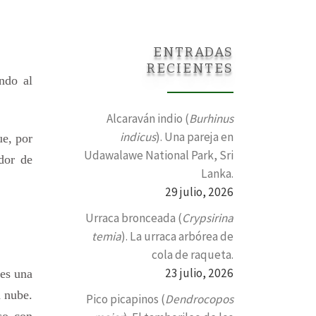
ENTRADAS
RECIENTES
ndo al
Alcaraván indio (
Burhinus
indicus
). Una pareja en
ue, por
Udawalawe National Park, Sri
dor de
Lanka.
29 julio, 2026
Urraca bronceada (
Crypsirina
temia
). La urraca arbórea de
cola de raqueta.
23 julio, 2026
 es una
a nube.
Pico picapinos (
Dendrocopos
so con