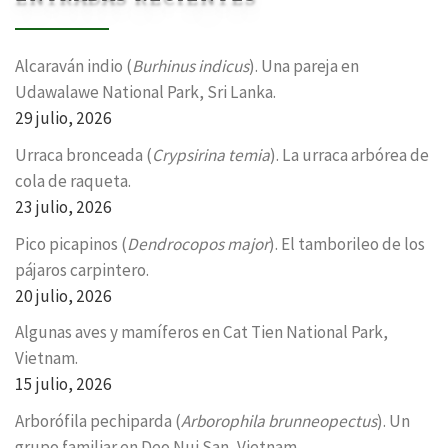
Alcaraván indio (
Burhinus indicus
). Una pareja en
Udawalawe National Park, Sri Lanka.
29 julio, 2026
Urraca bronceada (
Crypsirina temia
). La urraca arbórea de
cola de raqueta.
23 julio, 2026
Pico picapinos (
Dendrocopos major
). El tamborileo de los
pájaros carpintero.
20 julio, 2026
Algunas aves y mamíferos en Cat Tien National Park,
Vietnam.
15 julio, 2026
Arborófila pechiparda (
Arborophila brunneopectus
). Un
grupo familiar en Deo Nui San, Vietnam