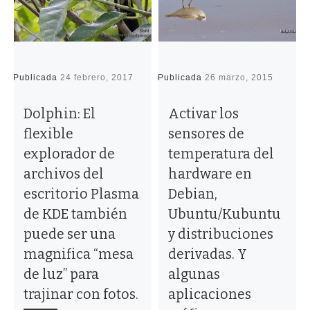
Publicada
24 febrero, 2017
Publicada
26 marzo, 2015
P
Dolphin: El
Activar los
flexible
sensores de
explorador de
temperatura del
archivos del
hardware en
escritorio Plasma
Debian,
de KDE también
Ubuntu/Kubuntu
puede ser una
y distribuciones
magnifica “mesa
derivadas. Y
de luz” para
algunas
trajinar con fotos.
aplicaciones