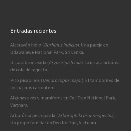
Entradas recientes
Alcaraván indio (
Burhinus indicus
). Una pareja en
Udawalawe National Park, Sri Lanka.
Urraca bronceada (
Crypsirina temia
). La urraca arbórea
de cola de raqueta.
Pico picapinos (
Dendrocopos major
). El tamborileo de
los pájaros carpintero.
Algunas aves y mamíferos en Cat Tien National Park,
Vietnam.
Arborófila pechiparda (
Arborophila brunneopectus
).
Un grupo familiar en Deo Nui San, Vietnam