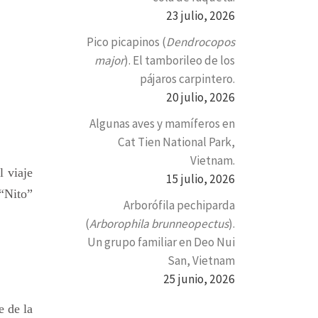
23 julio, 2026
Pico picapinos (
Dendrocopos
major
). El tamborileo de los
pájaros carpintero.
20 julio, 2026
Algunas aves y mamíferos en
Cat Tien National Park,
Vietnam.
l viaje
15 julio, 2026
“Nito”
Arborófila pechiparda
(
Arborophila brunneopectus
).
Un grupo familiar en Deo Nui
San, Vietnam
25 junio, 2026
e de la