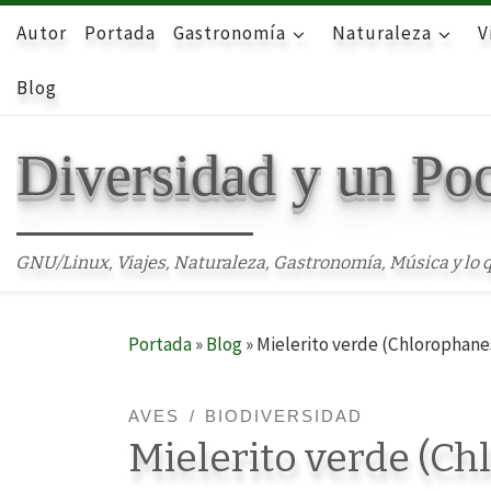
Autor
Skip to content
Portada
Gastronomía
Naturaleza
V
Blog
Diversidad y un Po
GNU/Linux, Viajes, Naturaleza, Gastronomía, Música y lo q
Portada
»
Blog
»
Mielerito verde (Chlorophanes
AVES
BIODIVERSIDAD
Mielerito verde (C