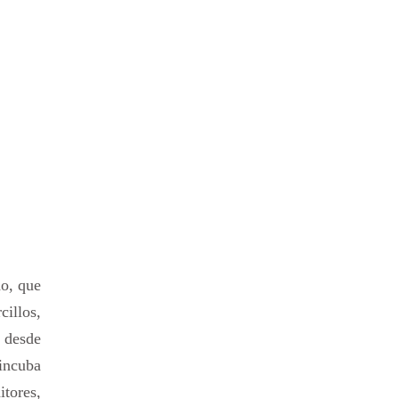
do, que
illos,
, desde
 incuba
tores,