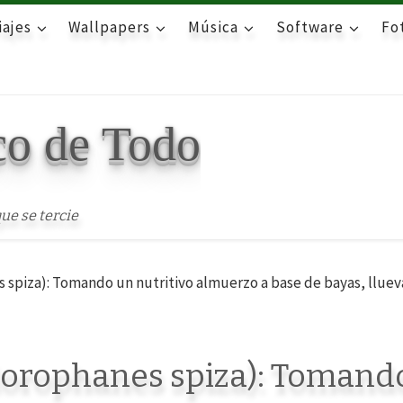
iajes
Wallpapers
Música
Software
Fot
co de Todo
ue se tercie
 spiza): Tomando un nutritivo almuerzo a base de bayas, llueva
hlorophanes spiza): Tomand