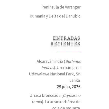
Península de Varanger
Rumanía y Delta del Danubio
ENTRADAS
RECIENTES
Alcaraván indio (
Burhinus
indicus
). Una pareja en
Udawalawe National Park, Sri
Lanka.
29 julio, 2026
Urraca bronceada (
Crypsirina
temia
). La urraca arbórea de
cola de raqueta.