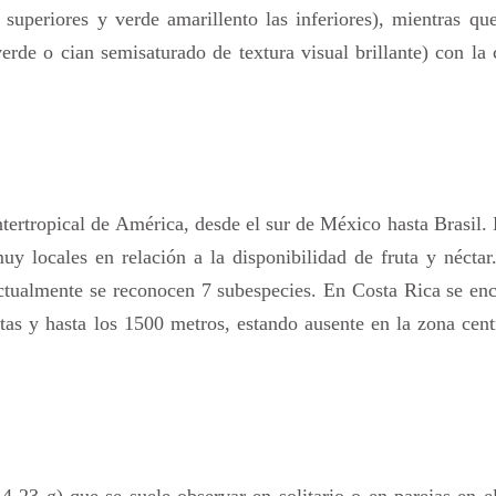
superiores y verde amarillento las inferiores), mientras qu
rde o cian semisaturado de textura visual brillante) con la
intertropical de América, desde el sur de México hasta Brasil.
y locales en relación a la disponibilidad de fruta y néctar
tualmente se reconocen 7 subespecies. En Costa Rica se enc
tas y hasta los 1500 metros, estando ausente en la zona cent
23 g) que se suele observar en solitario o en parejas en e