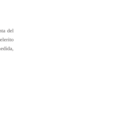
nta del
elerito
medida,