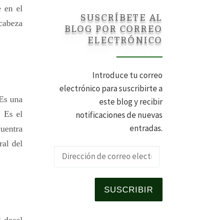
e en el
SUSCRÍBETE AL
 cabeza
BLOG POR CORREO
ELECTRÓNICO
Introduce tu correo
electrónico para suscribirte a
 Es una
este blog y recibir
. Es el
notificaciones de nuevas
entradas.
uentra
ral del
Dirección de 
SUSCRIBIR
l dosel