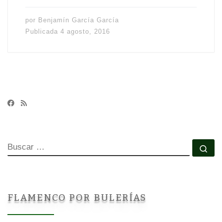
por
Benjamín García García
Publicada
4 agosto, 2016
BUSCAR
Bu
FLAMENCO POR BULERÍAS