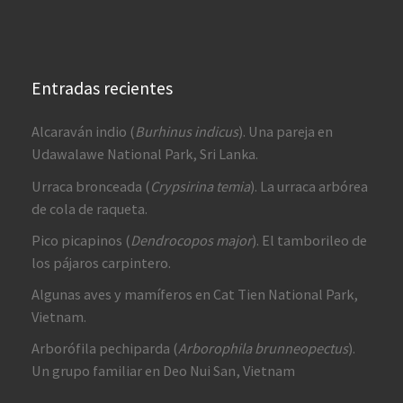
Entradas recientes
Alcaraván indio (
Burhinus indicus
). Una pareja en
Udawalawe National Park, Sri Lanka.
Urraca bronceada (
Crypsirina temia
). La urraca arbórea
de cola de raqueta.
Pico picapinos (
Dendrocopos major
). El tamborileo de
los pájaros carpintero.
Algunas aves y mamíferos en Cat Tien National Park,
Vietnam.
Arborófila pechiparda (
Arborophila brunneopectus
).
Un grupo familiar en Deo Nui San, Vietnam