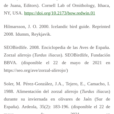
de Juana, Editors). Cornell Lab of Ornithology, Ithaca,
NY, USA.
https://doi.org/10.2173/bow.redwin.01
Hilmarsson, J. O. 2000. Icelandic bird guide. Reprinted
2008. Idumm, Reykjavik.
SEOBirdlife. 2008. Enciclopedia de las Aves de España.
Zorzal alirrojo (
Turdus iliacus
). SEOBirdlife, Fundación
BBVA. (disponible el 22 de mayo de 2021 en
https://seo.org/ave/zorzal-alirrojo/)
Soler, M. Pérez-González, J.A., Tejero, E., Camacho, I.
1988. Alimentación del zorzal alirrojo (
Turdus iliacus
)
durante su inviernada en olivares de Jaén (Sur de
España). Ardeola, 35(2): 183-196. (disponible el 22 de