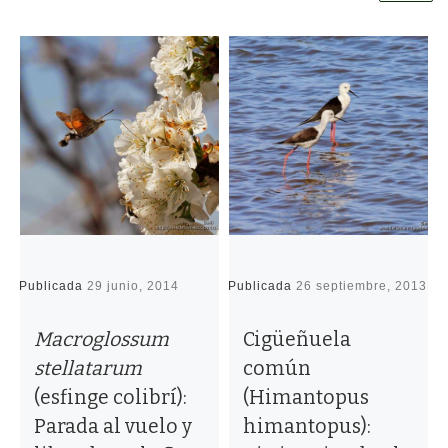
Publicada
29 junio, 2014
Publicada
26 septiembre, 2013
P
Macroglossum
Cigüeñuela
stellatarum
común
(esfinge colibrí):
(Himantopus
Parada al vuelo y
himantopus):