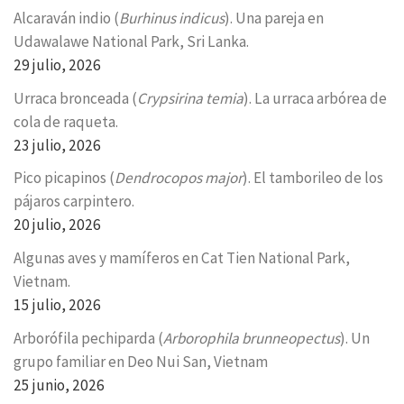
Alcaraván indio (
Burhinus indicus
). Una pareja en
Udawalawe National Park, Sri Lanka.
29 julio, 2026
Urraca bronceada (
Crypsirina temia
). La urraca arbórea de
cola de raqueta.
23 julio, 2026
Pico picapinos (
Dendrocopos major
). El tamborileo de los
pájaros carpintero.
20 julio, 2026
Algunas aves y mamíferos en Cat Tien National Park,
Vietnam.
15 julio, 2026
Arborófila pechiparda (
Arborophila brunneopectus
). Un
grupo familiar en Deo Nui San, Vietnam
25 junio, 2026