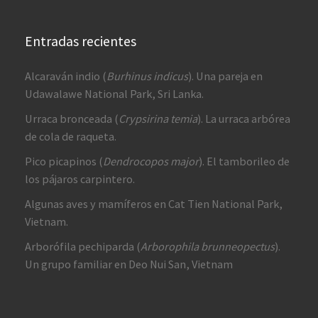
Entradas recientes
Alcaraván indio (
Burhinus indicus
). Una pareja en
Udawalawe National Park, Sri Lanka.
Urraca bronceada (
Crypsirina temia
). La urraca arbórea
de cola de raqueta.
Pico picapinos (
Dendrocopos major
). El tamborileo de
los pájaros carpintero.
Algunas aves y mamíferos en Cat Tien National Park,
Vietnam.
Arborófila pechiparda (
Arborophila brunneopectus
).
Un grupo familiar en Deo Nui San, Vietnam