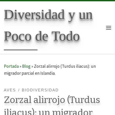
Skip to content
Diversidad y un
Poco de Todo
Me
Portada
»
Blog
»
Zorzal alirrojo (Turdus iliacus): un
migrador parcial en Islandia.
AVES
BIODIVERSIDAD
Zorzal alirrojo (Turdus
iliacus): un migrador