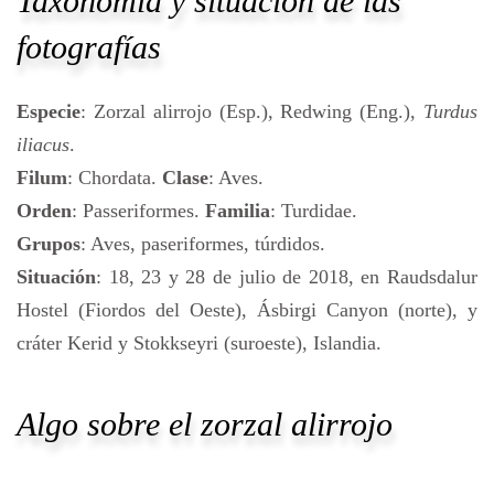
Taxonomía y situación de las
fotografías
Especie
: Zorzal alirrojo (Esp.), Redwing (Eng.),
Turdus
iliacus
.
Filum
: Chordata.
Clase
: Aves.
Orden
: Passeriformes.
Familia
: Turdidae.
Grupos
: Aves, paseriformes, túrdidos.
Situación
: 18, 23 y 28 de julio de 2018, en Raudsdalur
Hostel (Fiordos del Oeste), Ásbirgi Canyon (norte), y
cráter Kerid y Stokkseyri (suroeste), Islandia.
Algo sobre el zorzal alirrojo