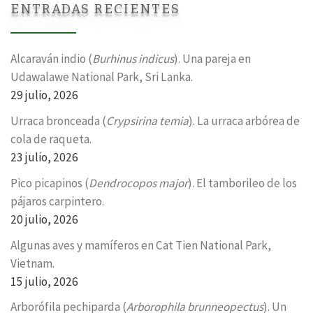
ENTRADAS RECIENTES
Alcaraván indio (
Burhinus indicus
). Una pareja en
Udawalawe National Park, Sri Lanka.
29 julio, 2026
Urraca bronceada (
Crypsirina temia
). La urraca arbórea de
cola de raqueta.
23 julio, 2026
Pico picapinos (
Dendrocopos major
). El tamborileo de los
pájaros carpintero.
20 julio, 2026
Algunas aves y mamíferos en Cat Tien National Park,
Vietnam.
15 julio, 2026
Arborófila pechiparda (
Arborophila brunneopectus
). Un