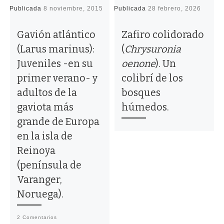
Publicada
8 noviembre, 2015
Publicada
28 febrero, 2026
P
Gavión atlántico
Zafiro colidorado
(Larus marinus):
(
Chrysuronia
Juveniles -en su
oenone
). Un
primer verano- y
colibrí de los
adultos de la
bosques
gaviota más
húmedos.
grande de Europa
en la isla de
Reinoya
(península de
Varanger,
Noruega).
2 Comentarios