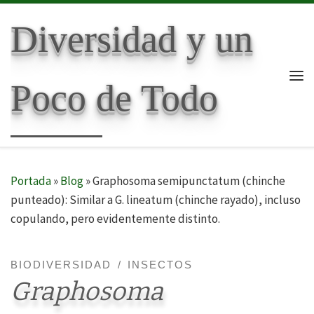
Skip to content
Diversidad y un
Poco de Todo
Me
Portada
»
Blog
»
Graphosoma semipunctatum (chinche
punteado): Similar a G. lineatum (chinche rayado), incluso
copulando, pero evidentemente distinto.
BIODIVERSIDAD
INSECTOS
Graphosoma