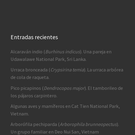
Entradas recientes
Alcaraván indio (
Burhinus indicus
). Una pareja en
Udawalawe National Park, Sri Lanka.
Urraca bronceada (
Crypsirina temia
). La urraca arbórea
de cola de raqueta.
Pico picapinos (
Dendrocopos major
). El tamborileo de
los pájaros carpintero.
Algunas aves y mamíferos en Cat Tien National Park,
Vietnam.
Arborófila pechiparda (
Arborophila brunneopectus
).
Un grupo familiar en Deo Nui San, Vietnam