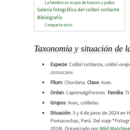
La hembra se ocupa de huevos y pollos
Galería fotográfica del colibrí rutilante
Bibliografía
Comparte esto:
Taxonomía y situación de la
Especie
: Colibrí rutilante, colibrí ore
coruscans
.
Filum
: Chordata.
Clase
: Aves.
Orden
: Caprimulgiformes.
Familia
: T
Grupos
: Aves, colibríes.
Situación
: 3 y 4 de junio de 2024 e
Pomacochas, Perú. Del viaje “Fotogra
2024). Organizado por
Wild Watching