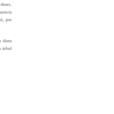
rdines.
cuencia
rú, por
 dieta
n árbol