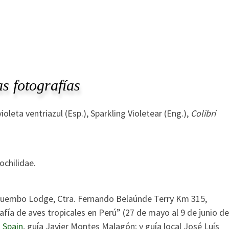
s fotografías
jivioleta ventriazul (Esp.), Sparkling Violetear (Eng.),
Colibri
rochilidae.
n Huembo Lodge, Ctra. Fernando Belaúnde Terry Km 315,
fía de aves tropicales en Perú” (27 de mayo al 9 de junio de
 Spain
, guía Javier Montes Malagón; y guía local José Luís