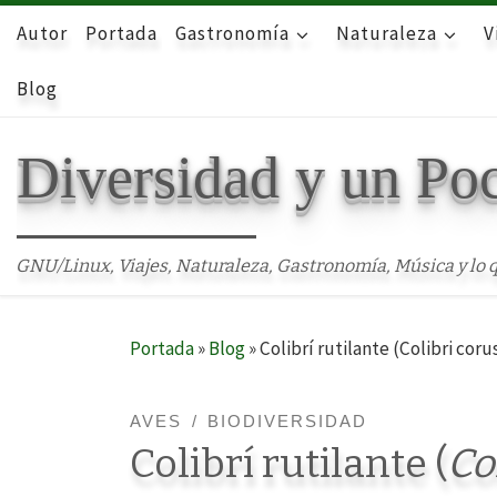
Autor
Skip to content
Portada
Gastronomía
Naturaleza
V
Blog
Diversidad y un Po
GNU/Linux, Viajes, Naturaleza, Gastronomía, Música y lo q
Portada
»
Blog
»
Colibrí rutilante (Colibri coru
AVES
BIODIVERSIDAD
Colibrí rutilante (
Co