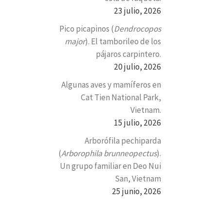
23 julio, 2026
Pico picapinos (
Dendrocopos
major
). El tamborileo de los
pájaros carpintero.
20 julio, 2026
Algunas aves y mamíferos en
Cat Tien National Park,
Vietnam.
15 julio, 2026
Arborófila pechiparda
(
Arborophila brunneopectus
).
Un grupo familiar en Deo Nui
San, Vietnam
25 junio, 2026