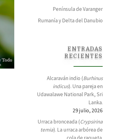
Península de Varanger
Rumanía y Delta del Danubio
ENTRADAS
RECIENTES
Alcaraván indio (
Burhinus
indicus
). Una pareja en
Udawalawe National Park, Sri
Lanka.
29 julio, 2026
Urraca bronceada (
Crypsirina
temia
). La urraca arbórea de
cola de raqueta.