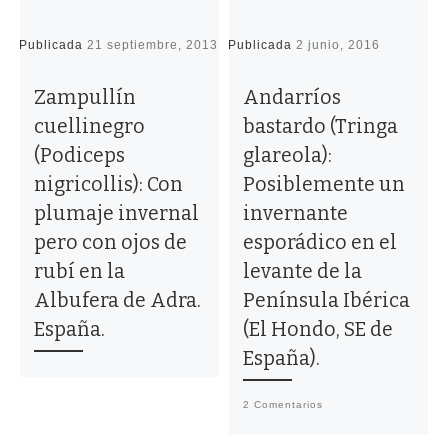
Publicada
21 septiembre, 2013
Publicada
2 junio, 2016
P
Zampullín
Andarríos
cuellinegro
bastardo (Tringa
(Podiceps
glareola):
nigricollis): Con
Posiblemente un
plumaje invernal
invernante
pero con ojos de
esporádico en el
rubí en la
levante de la
Albufera de Adra.
Península Ibérica
España.
(El Hondo, SE de
España).
2 Comentarios