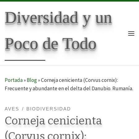
Skip to content
Diversidad y un
Poco de Todo
Me
Portada
»
Blog
»
Corneja cenicienta (Corvus cornix):
Frecuente y abundante en el delta del Danubio. Rumanía.
AVES
BIODIVERSIDAD
Corneja cenicienta
(Corvus cornix):