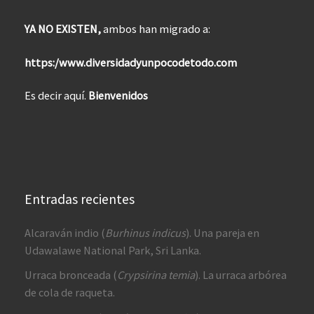
YA NO EXISTEN,
ambos han migrado a:
https:/www.diversidadyunpocodetodo.com
Es decir aquí.
Bienvenidos
Entradas recientes
Alcaraván indio (
Burhinus indicus
). Una pareja en
Udawalawe National Park, Sri Lanka.
Urraca bronceada (
Crypsirina temia
). La urraca arbórea
de cola de raqueta.