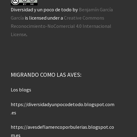
Diversidad y un poco de todo
by
Benjamín García
García
is licensed under a
Creative Commons
Reconocimiento-NoComercial 4.0 Internacional
License
.
MIGRANDO COMO LAS AVES:
Los blogs
https://diversidadyunpocodetodo.blogspot.com
.es
https://avesdeflamencoporbulerias.blogspot.co
m.es