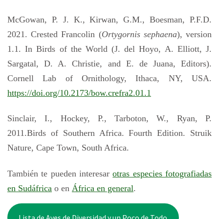
McGowan, P. J. K., Kirwan, G.M., Boesman, P.F.D.
2021. Crested Francolin (
Ortygornis sephaena
), version
1.1. In Birds of the World (J. del Hoyo, A. Elliott, J.
Sargatal, D. A. Christie, and E. de Juana, Editors).
Cornell Lab of Ornithology, Ithaca, NY, USA.
https://doi.org/10.2173/bow.crefra2.01.1
Sinclair, I., Hockey, P., Tarboton, W., Ryan, P.
2011.Birds of Southern Africa. Fourth Edition. Struik
Nature, Cape Town, South Africa.
También te pueden interesar
otras especies fotografiadas
en Sudáfrica
o en
África en general
.
Lista de Aves de Diversidad y un Poco de Todo