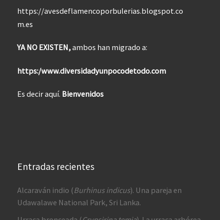
https://avesdeflamencoporbulerias.blogspot.co
m.es
YA NO EXISTEN,
ambos han migrado a:
https:/www.diversidadyunpocodetodo.com
Es decir aquí.
Bienvenidos
Entradas recientes
Alcaraván indio (
Burhinus indicus
). Una pareja en
Udawalawe National Park, Sri Lanka.
Urraca bronceada (
Crypsirina temia
). La urraca arbórea