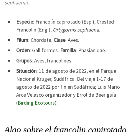
sephaena
).
Especie
: Francolín capirotado (Esp.), Crested
Francolin (Eng.),
Ortygornis sephaena
.
Filum
: Chordata.
Clase
: Aves.
Orden
: Galliformes.
Familia
: Phasianidae.
Grupos
: Aves, francolines.
Situación
: 11 de agosto de 2022, en el Parque
Nacional Kruger, Sudáfrica. Del viaje 1-17 de
agosto de 2022 por fin en Sudáfrica; Luis Mario
Arce Velasco organizador y Errol de Beer guía
(
Birding Ecotours
).
Algo sobre el francolín capirotado