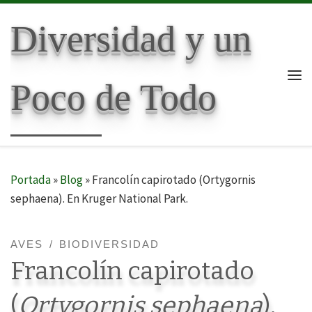
Skip to content
Diversidad y un
Poco de Todo
Me
Portada
»
Blog
»
Francolín capirotado (Ortygornis
sephaena). En Kruger National Park.
AVES
BIODIVERSIDAD
Francolín capirotado
(
Ortygornis sephaena
).