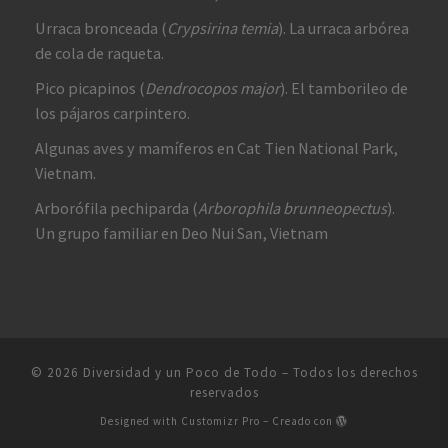
Urraca bronceada (
Crypsirina temia
). La urraca arbórea
de cola de raqueta.
Pico picapinos (
Dendrocopos major
). El tamborileo de
los pájaros carpintero.
Algunas aves y mamíferos en Cat Tien National Park,
Vietnam.
Arborófila pechiparda (
Arborophila brunneopectus
).
Un grupo familiar en Deo Nui San, Vietnam
© 2026
Diversidad y un Poco de Todo
–
Todos los derechos
reservados
Designed with
Customizr Pro
–
Creado con