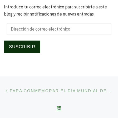
Introduce tu correo electrónico para suscribirte a este
blog y recibir notificaciones de nuevas entradas.
Dirección de correo electrónico
SUSCRIBIR
Navegación de la entrad
Entrada anterior
PARA CONMEMORAR EL DÍA MUNDIAL DE LOS HUMEDALES DEMOS UN PASEO FOTOGRÁFICO POR EL PARQUE NATURAL DE EL HONDO.
VOLVER A LA LISTA 