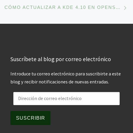
En
CÓMO ACTUALIZAR A KDE 4.10 EN OPENSUSE 12.2 Y CÓMO RESTAURAR EL SISTEMA ORIGINAL EN SU CASO.
Suscríbete al blog por correo electrónico
Introduce tu correo electrónico para suscribirte a este
blog y recibir notificaciones de nuevas entradas.
Dirección de correo electrónico
SUSCRIBIR