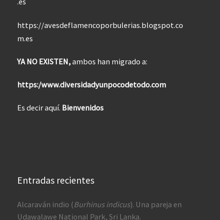
.es
https://avesdeflamencoporbulerias.blogspot.co
m.es
YA NO EXISTEN,
ambos han migrado a:
https:/www.diversidadyunpocodetodo.com
Es decir aquí.
Bienvenidos
Entradas recientes
Alcaraván indio (
Burhinus indicus
). Una pareja en
Udawalawe National Park, Sri Lanka.