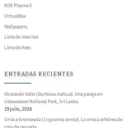
KDE Plasma 5
VirtualBox
Wallpapers
Lista de insectos
Lista de Aves
ENTRADAS RECIENTES
Alcaraván indio (
Burhinus indicus
). Una pareja en
Udawalawe National Park, Sri Lanka.
29 julio, 2026
Urraca bronceada (
Crypsirina temia
). La urraca arbórea de
cola de raqueta.