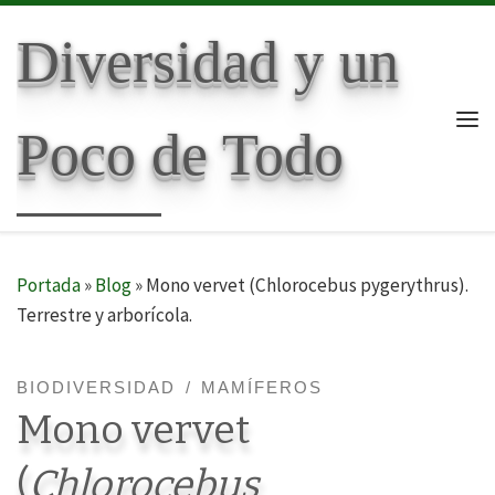
Skip to content
Diversidad y un
Poco de Todo
Me
Portada
»
Blog
»
Mono vervet (Chlorocebus pygerythrus).
Terrestre y arborícola.
BIODIVERSIDAD
MAMÍFEROS
Mono vervet
(
Chlorocebus