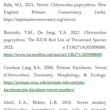
Bahr, W.L. 2021. Vervet.
Chlorocebus pygerythrus
. New
England Primate Conservancy (web).
https://neprimateconservancy.org/vervet/
Butynski, T.M., De Jong, Y.A. 2022.
Chlorocebus
pygerythrus
. The IUCN Red List of Threatened Species
2022: e.T136271A205998680.
https://www.iucnredlist.org/species/136271/205998680
Cawthon Lang KA. 2006. Primate Factsheets: Vervet
(
Chlorocebus
). Taxonomy, Morphology, & Ecology.
https://primate.wisc.edu/primate-info-net/pin-
factsheets/pin-factsheet-vervet-monkey/
Isbell, L.A., Bidner, L.R. 2016. Vervet monkey
(
Chlorocebus pygerythrus
) alarm calls to leopards