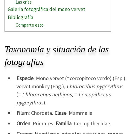
Las crías
Galería fotográfica del mono vervet
Bibliografía
Comparte esto:
Taxonomía y situación de las
fotografías
Especie
: Mono vervet (=cercopiteco verde) (Esp.),
vervet monkey (Eng.),
Chlorocebus pygerythrus
(=
Chlorocebus aethipos
; =
Cercopithecus
pygerythrus
).
Filum
: Chordata.
Clase
: Mammalia.
Orden
: Primates.
Familia
: Cercopithecidae.
Grupos
: Mamíferos, primates catarrinos, monos