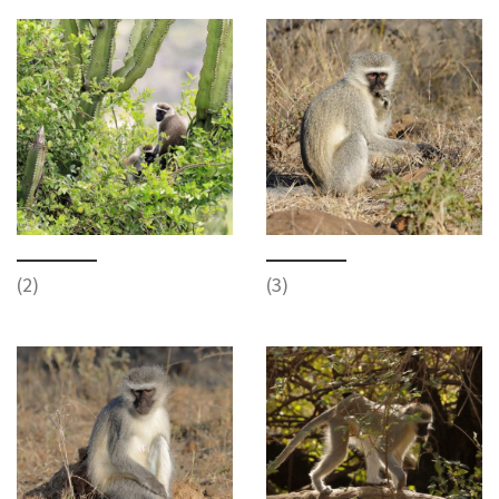
(2)
(3)