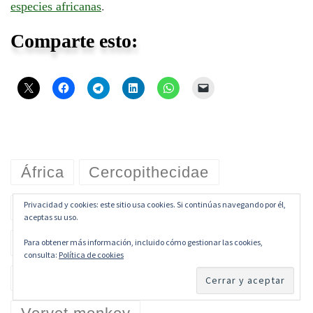
especies africanas
.
Comparte esto:
África
Cercopithecidae
Chlorocebus pygerythrus
Privacidad y cookies: este sitio usa cookies. Si continúas navegando por él,
aceptas su uso.
Mono vervet
Primates
Para obtener más información, incluido cómo gestionar las cookies,
consulta:
Política de cookies
Sudáfrica
Uganda