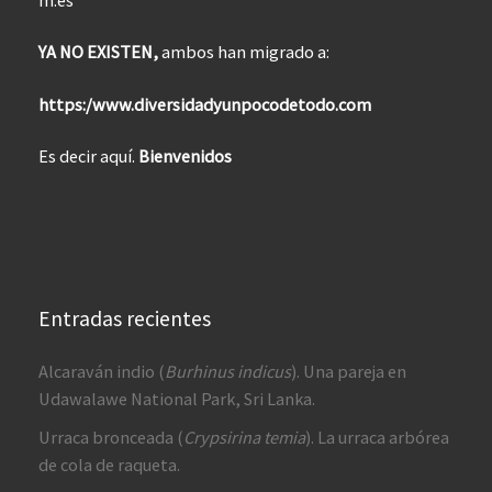
m.es
YA NO EXISTEN,
ambos han migrado a:
https:/www.diversidadyunpocodetodo.com
Es decir aquí.
Bienvenidos
Entradas recientes
Alcaraván indio (
Burhinus indicus
). Una pareja en
Udawalawe National Park, Sri Lanka.
Urraca bronceada (
Crypsirina temia
). La urraca arbórea
de cola de raqueta.