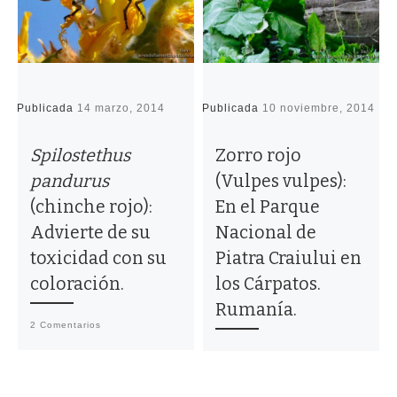
Publicada
14 marzo, 2014
Publicada
10 noviembre, 2014
P
Spilostethus
Zorro rojo
pandurus
(Vulpes vulpes):
(chinche rojo):
En el Parque
Advierte de su
Nacional de
toxicidad con su
Piatra Craiului en
coloración.
los Cárpatos.
Rumanía.
2 Comentarios