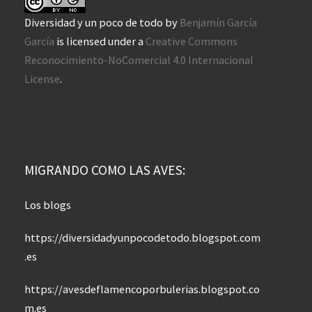
Diversidad y un poco de todo
by
Benjamín García
García
is licensed under a
Creative Commons
Reconocimiento-NoComercial 4.0 Internacional
License
.
MIGRANDO COMO LAS AVES:
Los blogs
https://diversidadyunpocodetodo.blogspot.com
.es
https://avesdeflamencoporbulerias.blogspot.co
m.es