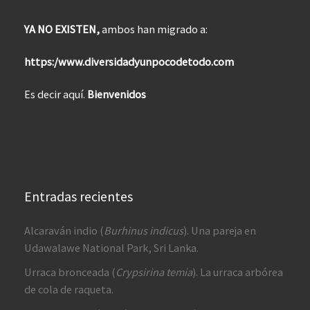
YA NO EXISTEN,
ambos han migrado a:
https:/www.diversidadyunpocodetodo.com
Es decir aquí.
Bienvenidos
Entradas recientes
Alcaraván indio (
Burhinus indicus
). Una pareja en
Udawalawe National Park, Sri Lanka.
Urraca bronceada (
Crypsirina temia
). La urraca arbórea
de cola de raqueta.