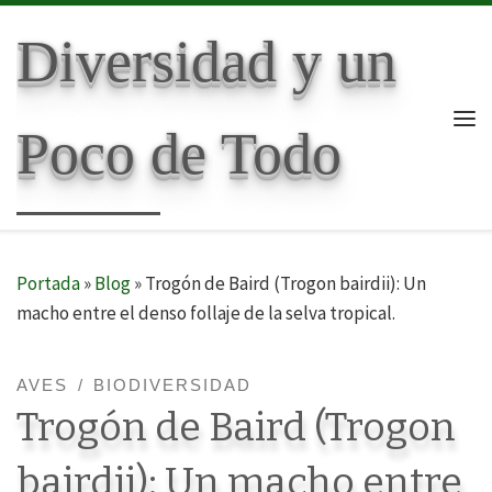
Skip to content
Diversidad y un
Poco de Todo
Me
Portada
»
Blog
»
Trogón de Baird (Trogon bairdii): Un
macho entre el denso follaje de la selva tropical.
AVES
BIODIVERSIDAD
Trogón de Baird (Trogon
bairdii): Un macho entre