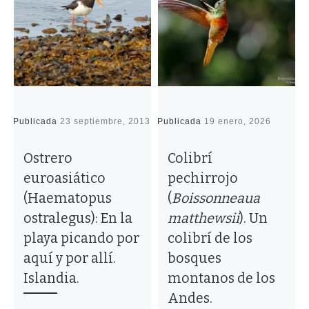
Publicada
23 septiembre, 2013
Publicada
19 enero, 2026
P
Ostrero
Colibrí
euroasiático
pechirrojo
(Haematopus
(
Boissonneaua
ostralegus): En la
matthewsii
). Un
playa picando por
colibrí de los
aquí y por allí.
bosques
Islandia.
montanos de los
Andes.