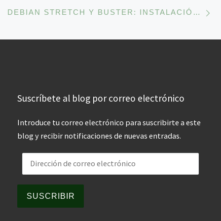
En
DEBIAN STRETCH Y BUSTER: INSTALACIÓN DE VIRTUALBOX DESDE EL REPOSITORIO DE VIRTUALBOX PARA DEBIAN.
Suscríbete al blog por correo electrónico
Introduce tu correo electrónico para suscribirte a este
blog y recibir notificaciones de nuevas entradas.
Dirección de correo electrónico
SUSCRIBIR