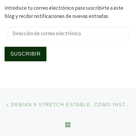
Introduce tu correo electrónico para suscribirte a este
blog y recibir notificaciones de nuevas entradas.
Dirección de correo electrónico
SUSCRIBIR
Navegación de la entrad
Entrada anterior
DEBIAN 9 STRETCH ESTABLE. CÓMO INSTALAR COLORD-KDE 0.5.0 EN KDE PLASMA 5, Y CÓMO CONFIGURA LA GESTIÓN DE COLOR.
VOLVER A LA LISTA 