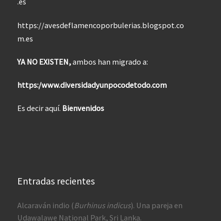
.es
https://avesdeflamencoporbulerias.blogspot.co
m.es
YA NO EXISTEN,
ambos han migrado a:
https:/www.diversidadyunpocodetodo.com
Es decir aquí.
Bienvenidos
Entradas recientes
Alcaraván indio (
Burhinus indicus
). Una pareja en
Udawalawe National Park, Sri Lanka.