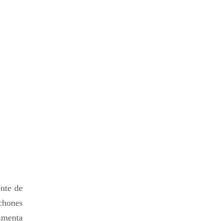
ente de
ichones
limenta