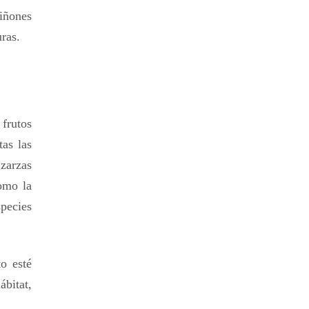
piñones
ras.
 frutos
tas las
 zarzas
omo la
species
o esté
ábitat,