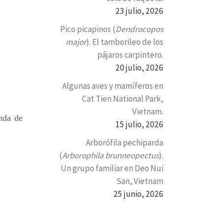
23 julio, 2026
Pico picapinos (
Dendrocopos
major
). El tamborileo de los
pájaros carpintero.
20 julio, 2026
Algunas aves y mamíferos en
Cat Tien National Park,
Vietnam.
nda de
15 julio, 2026
Arborófila pechiparda
(
Arborophila brunneopectus
).
Un grupo familiar en Deo Nui
San, Vietnam
25 junio, 2026