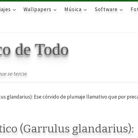
iajes
Wallpapers
Música
Software
Fot
co de Todo
ue se tercie
lus glandarius): Ese córvido de plumaje llamativo que por pre
ico (Garrulus glandarius):