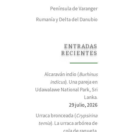
Península de Varanger
Rumanía y Delta del Danubio
ENTRADAS
RECIENTES
Alcaraván indio (
Burhinus
indicus
). Una pareja en
Udawalawe National Park, Sri
Lanka.
29 julio, 2026
Urraca bronceada (
Crypsirina
temia
). La urraca arbórea de
cola de raqueta.