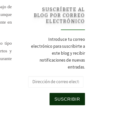
bajo de
SUSCRÍBETE AL
Aunque
BLOG POR CORREO
ELECTRÓNICO
ente en
Introduce tu correo
o tipo
electrónico para suscribirte a
rtos y
este blog y recibir
urante
notificaciones de nuevas
entradas.
Dirección de 
SUSCRIBIR