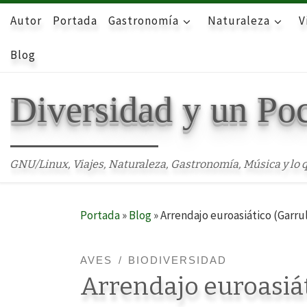
Autor
Skip to content
Portada
Gastronomía
Naturaleza
V
Blog
Diversidad y un Po
GNU/Linux, Viajes, Naturaleza, Gastronomía, Música y lo q
Portada
»
Blog
»
Arrendajo euroasiático (Garru
AVES
BIODIVERSIDAD
Arrendajo euroasiát