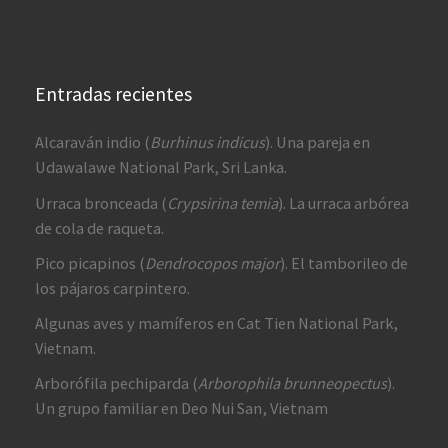
Entradas recientes
Alcaraván indio (
Burhinus indicus
). Una pareja en
Udawalawe National Park, Sri Lanka.
Urraca bronceada (
Crypsirina temia
). La urraca arbórea
de cola de raqueta.
Pico picapinos (
Dendrocopos major
). El tamborileo de
los pájaros carpintero.
Algunas aves y mamíferos en Cat Tien National Park,
Vietnam.
Arborófila pechiparda (
Arborophila brunneopectus
).
Un grupo familiar en Deo Nui San, Vietnam