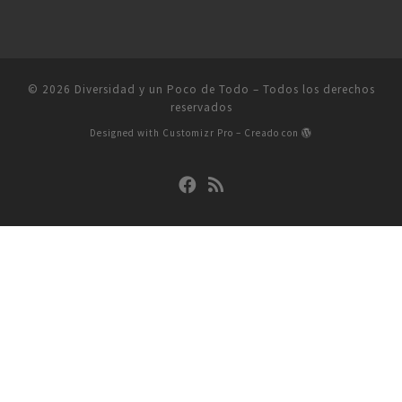
© 2026
Diversidad y un Poco de Todo
–
Todos los derechos
reservados
Designed with
Customizr Pro
–
Creado con