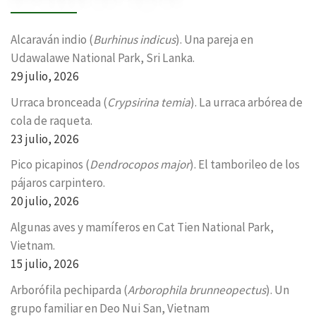
Alcaraván indio (
Burhinus indicus
). Una pareja en
Udawalawe National Park, Sri Lanka.
29 julio, 2026
Urraca bronceada (
Crypsirina temia
). La urraca arbórea de
cola de raqueta.
23 julio, 2026
Pico picapinos (
Dendrocopos major
). El tamborileo de los
pájaros carpintero.
20 julio, 2026
Algunas aves y mamíferos en Cat Tien National Park,
Vietnam.
15 julio, 2026
Arborófila pechiparda (
Arborophila brunneopectus
). Un
grupo familiar en Deo Nui San, Vietnam