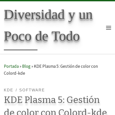
Skip to content
Diversidad y un
Poco de Todo
Me
Portada
»
Blog
»
KDE Plasma 5: Gestión de color con
Colord-kde
KDE
SOFTWARE
KDE Plasma 5: Gestión
de color con Colord-kde