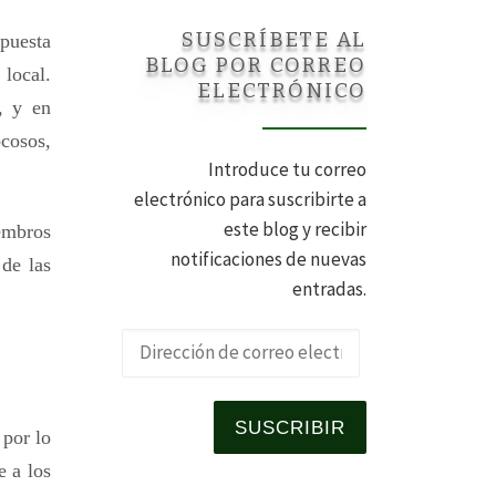
SUSCRÍBETE AL
puesta
BLOG POR CORREO
 local.
ELECTRÓNICO
, y en
ocosos,
Introduce tu correo
electrónico para suscribirte a
este blog y recibir
iembros
notificaciones de nuevas
 de las
entradas.
Dirección de 
SUSCRIBIR
 por lo
e a los