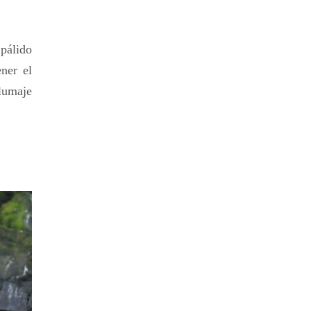
pálido
ner el
plumaje