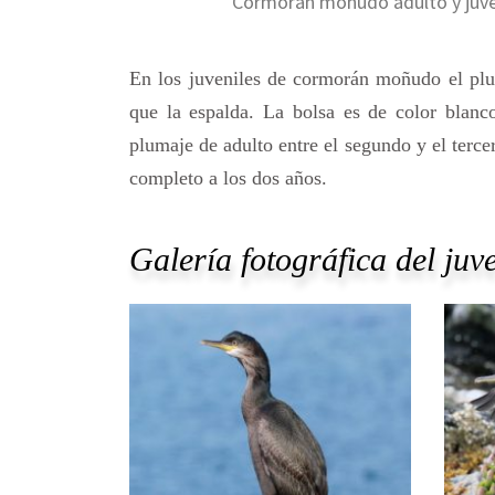
Cormorán moñudo adulto y juven
En los juveniles de cormorán moñudo el plu
que la espalda. La bolsa es de color blanc
plumaje de adulto entre el segundo y el terc
completo a los dos años.
Galería fotográfica del ju