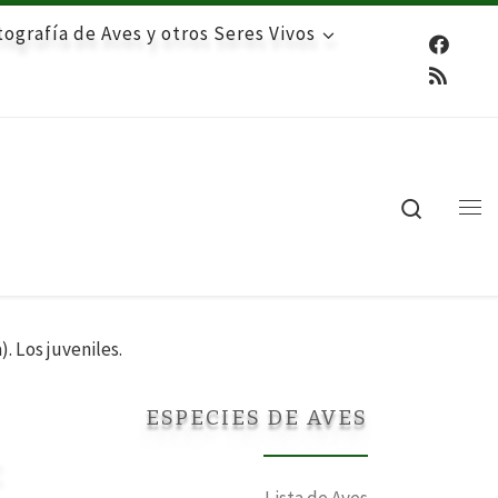
ografía de Aves y otros Seres Vivos
Search
Me
. Los juveniles.
ESPECIES DE AVES
:
Lista de Aves