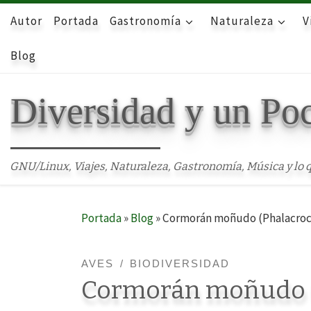
Autor
Skip to content
Portada
Gastronomía
Naturaleza
V
Blog
Diversidad y un Po
GNU/Linux, Viajes, Naturaleza, Gastronomía, Música y lo q
Portada
»
Blog
»
Cormorán moñudo (Phalacrocora
AVES
BIODIVERSIDAD
Cormorán moñudo (P