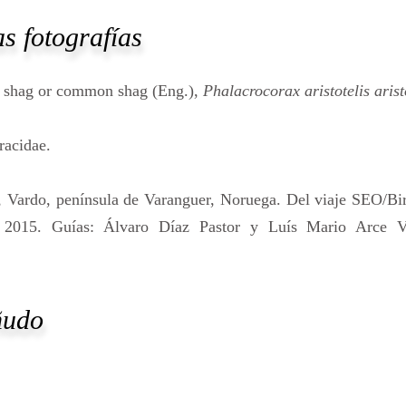
s fotografías
 shag or common shag (Eng.),
Phalacrocorax aristotelis arist
racidae.
a, Vardo, península de Varanguer, Noruega. Del viaje SEO/Bi
e 2015. Guías: Álvaro Díaz Pastor y Luís Mario Arce V
ñudo