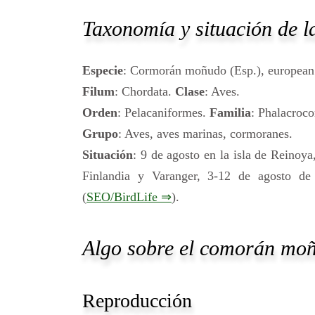
Taxonomía y situación de la
Especie
: Cormorán moñudo (Esp.), european
Filum
: Chordata.
Clase
: Aves.
Orden
: Pelacaniformes.
Familia
: Phalacroco
Grupo
: Aves, aves marinas, cormoranes.
Situación
: 9 de agosto en la isla de Reinoy
Finlandia y Varanger, 3-12 de agosto d
(
SEO/BirdLife ⇒
).
Algo sobre el comorán mo
Reproducción