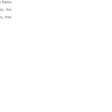
o hasta
o, los
s, tras