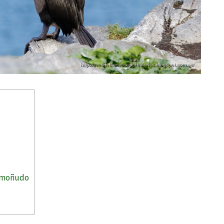
n moñudo