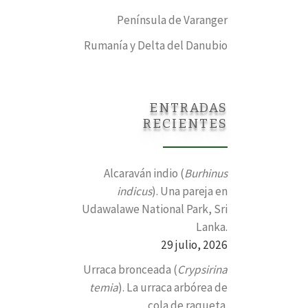
Península de Varanger
Rumanía y Delta del Danubio
ENTRADAS
RECIENTES
Alcaraván indio (
Burhinus
indicus
). Una pareja en
Udawalawe National Park, Sri
Lanka.
29 julio, 2026
Urraca bronceada (
Crypsirina
temia
). La urraca arbórea de
cola de raqueta.