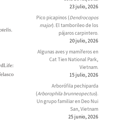
23 julio, 2026
Pico picapinos (
Dendrocopos
major
). El tamborileo de los
otelis
.
pájaros carpintero.
20 julio, 2026
Algunas aves y mamíferos en
Cat Tien National Park,
rdLife:
Vietnam.
elasco
15 julio, 2026
Arborófila pechiparda
(
Arborophila brunneopectus
).
Un grupo familiar en Deo Nui
San, Vietnam
25 junio, 2026