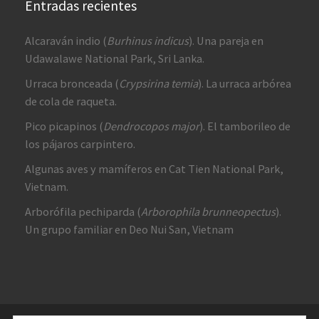
Entradas recientes
Alcaraván indio (
Burhinus indicus
). Una pareja en
Udawalawe National Park, Sri Lanka.
Urraca bronceada (
Crypsirina temia
). La urraca arbórea
de cola de raqueta.
Pico picapinos (
Dendrocopos major
). El tamborileo de
los pájaros carpintero.
Algunas aves y mamíferos en Cat Tien National Park,
Vietnam.
Arborófila pechiparda (
Arborophila brunneopectus
).
Un grupo familiar en Deo Nui San, Vietnam