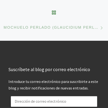
VOLVER A LA LISTA 
En
MOCHUELO PERLADO (GLAUCIDIUM PERLATUM): OTEANDO CON SUS GRANDES OJOS PARA LOCALIZAR A LAS POSIBLES PRESAS.
Suscríbete al blog por correo electrónico
Introduce tu correo electrónico para suscribirte a este
blog y recibir notificaciones de nuevas entradas.
Dirección de correo electrónico