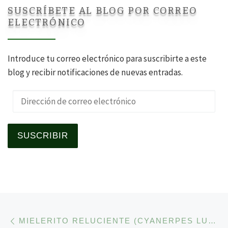
SUSCRÍBETE AL BLOG POR CORREO
ELECTRÓNICO
Introduce tu correo electrónico para suscribirte a este
blog y recibir notificaciones de nuevas entradas.
Dirección de correo electrónico
SUSCRIBIR
Navegación de la entrad
Entrada anterior
MIELERITO RELUCIENTE (CYANERPES LUCIDUS): EL MIELERITO DE PATAS AMARILLAS EN LA VERTIENTE CARIBEÑA DE COSTA RICA.