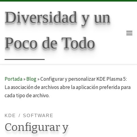
Skip to content
Diversidad y un
Poco de Todo
Me
Portada
»
Blog
»
Configurar y personalizar KDE Plasma 5:
La asociación de archivos abre la aplicación preferida para
cada tipo de archivo.
KDE
SOFTWARE
Configurar y