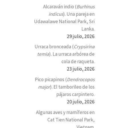
Alcaraván indio (
Burhinus
indicus
). Una pareja en
Udawalawe National Park, Sri
Lanka.
29 julio, 2026
Urraca bronceada (
Crypsirina
temia
). La urraca arbórea de
cola de raqueta.
23 julio, 2026
Pico picapinos (
Dendrocopos
major
). El tamborileo de los
pájaros carpintero.
20 julio, 2026
Algunas aves y mamíferos en
Cat Tien National Park,
Vietnam.