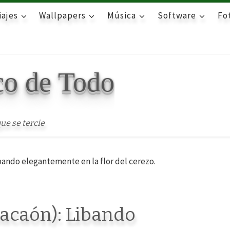
iajes
Wallpapers
Música
Software
Fot
co de Todo
ue se tercie
bando elegantemente en la flor del cerezo.
acaón): Libando