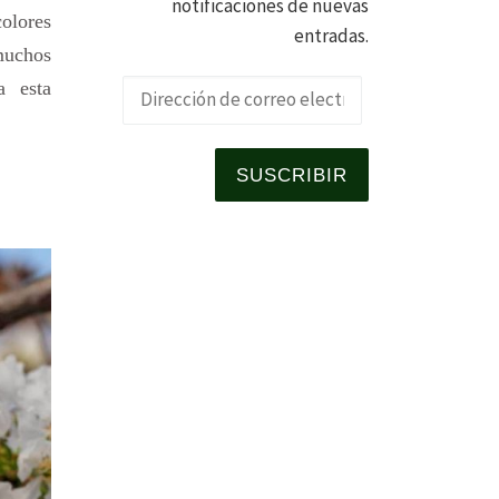
notificaciones de nuevas
olores
entradas.
 muchos
a esta
Dirección de 
SUSCRIBIR