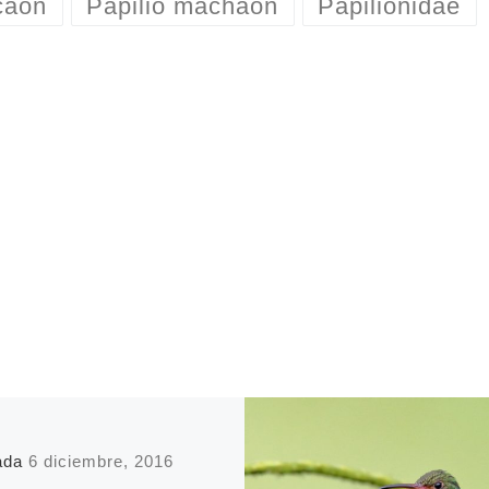
caón
Papilio machaon
Papilionidae
cada
6 diciembre, 2016