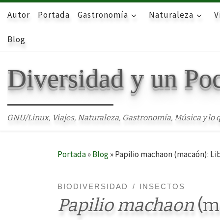
Autor
Skip to content
Portada
Gastronomía
Naturaleza
V
Blog
Diversidad y un Po
GNU/Linux, Viajes, Naturaleza, Gastronomía, Música y lo q
Portada
»
Blog
»
Papilio machaon (macaón): Li
BIODIVERSIDAD
INSECTOS
Papilio machaon
(m