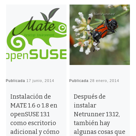
Publicada
17 junio, 2014
Publicada
28 enero, 2014
P
Instalación de
Después de
MATE 1.6 o 1.8 en
instalar
openSUSE 13.1
Netrunner 13.12,
como escritorio
también hay
adicional y cómo
algunas cosas que