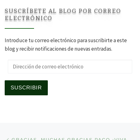
SUSCRÍBETE AL BLOG POR CORREO
ELECTRÓNICO
Introduce tu correo electrónico para suscribirte a este
blog y recibir notificaciones de nuevas entradas.
Dirección de correo electrónico
SUSCRIBIR
Navegación de la entrad
Entrada anterior
GRACIAS, MUCHAS GRACIAS PACO ¡VIVA LA MADRE QUE TE PARIÓ! ¡VIVA LUCÍA!