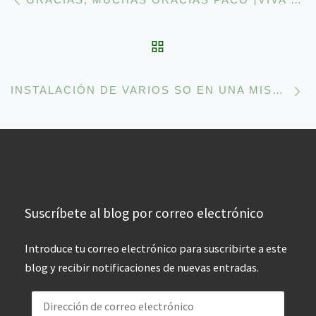
VOLVER A LA LISTA 
En
INSTALACIÓN DE VARIOS SO EN UNA MISMA COMPUTADORA, WINDOWS Y GNU/LINUX (2): SEGUNDO, PREPARAR LA TABLA DE PARTICIONES.
Suscríbete al blog por correo electrónico
Introduce tu correo electrónico para suscribirte a este
blog y recibir notificaciones de nuevas entradas.
Dirección de correo electrónico