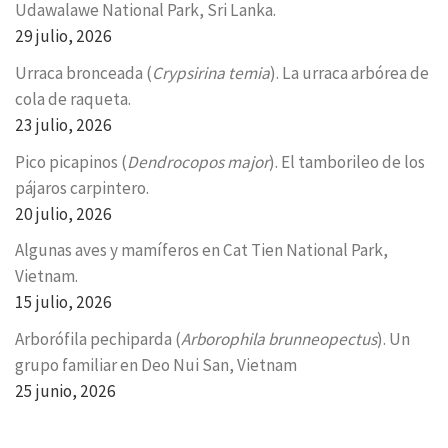
Udawalawe National Park, Sri Lanka.
29 julio, 2026
Urraca bronceada (
Crypsirina temia
). La urraca arbórea de
cola de raqueta.
23 julio, 2026
Pico picapinos (
Dendrocopos major
). El tamborileo de los
pájaros carpintero.
20 julio, 2026
Algunas aves y mamíferos en Cat Tien National Park,
Vietnam.
15 julio, 2026
Arborófila pechiparda (
Arborophila brunneopectus
). Un
grupo familiar en Deo Nui San, Vietnam
25 junio, 2026